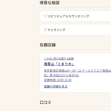
得意な相談
スピリチュアルカウンセリング
チャネリング
在籍店舗
この占い師が在籍する店舗
南青山「とまり木」
東京都港区南青山4－16－11 アールスクエア南青山1
前」駅 B4出口から徒歩5分
営業時間
10:00~21:00
店舗の詳細を見る
口コミ