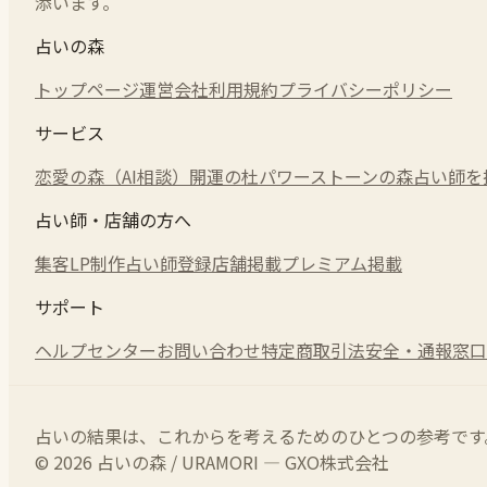
添います。
占いの森
トップページ
運営会社
利用規約
プライバシーポリシー
サービス
恋愛の森（AI相談）
開運の杜
パワーストーンの森
占い師を
占い師・店舗の方へ
集客LP制作
占い師登録
店舗掲載
プレミアム掲載
サポート
ヘルプセンター
お問い合わせ
特定商取引法
安全・通報窓口
占いの結果は、これからを考えるためのひとつの参考です
© 2026 占いの森 / URAMORI — GXO株式会社