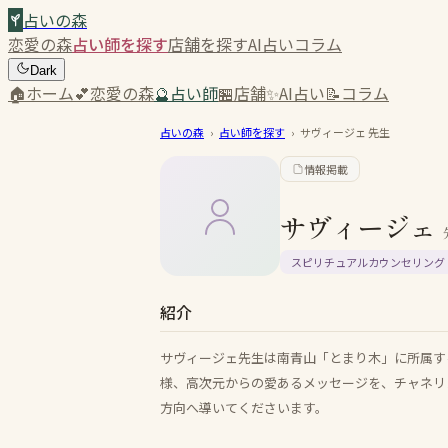
占いの森
恋愛の森
占い師を探す
店舗を探す
AI占い
コラム
Dark
🏠
ホーム
💕
恋愛の森
🔮
占い師
🏪
店舗
✨
AI占い
📝
コラム
占いの森
›
占い師を探す
›
サヴィージェ
先生
情報掲載
サヴィージェ
スピリチュアルカウンセリング
紹介
サヴィージェ先生は南青山「とまり木」に所属す
様、高次元からの愛あるメッセージを、チャネリ
方向へ導いてくださいます。