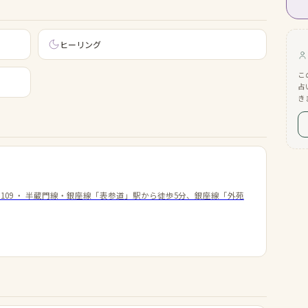
ヒーリング
こ
占
き
09
・
半蔵門線・銀座線「表参道」駅から徒歩5分、銀座線「外苑