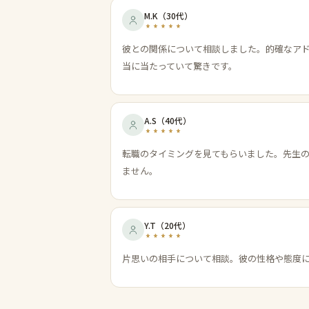
M.K
（
30代
）
彼との関係について相談しました。的確なア
当に当たっていて驚きです。
A.S
（
40代
）
転職のタイミングを見てもらいました。先生
ません。
Y.T
（
20代
）
片思いの相手について相談。彼の性格や態度