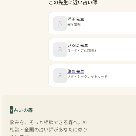
この先生に近い占い師
洋子
先生
完全霊媒
いろは
先生
ミーディアム(霊媒)
龍奈
先生
メタ・シークレットカード
占いの森
悩みを、そっと相談できる森へ。AI
相談・全国の占い師があなたに寄り