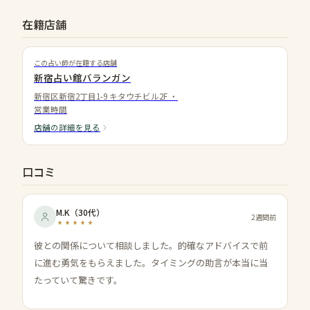
在籍店舗
この占い師が在籍する店舗
新宿占い館バランガン
新宿区新宿2丁目1-9 キタウチビル2F
・
営業時間
店舗の詳細を見る
口コミ
M.K
（
30代
）
2週間前
彼との関係について相談しました。的確なアドバイスで前
に進む勇気をもらえました。タイミングの助言が本当に当
たっていて驚きです。