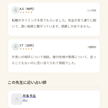
A.S
（
40代
）
1ヶ月前
転職のタイミングを見てもらいました。先生の言う通りに動
いて、良い結果に繋がっています。感謝しかありません。
Y.T
（
20代
）
3週間前
片思いの相手について相談。彼の性格や態度について、会っ
たこともないのに言い当てられて鳥肌でした。
この先生に近い占い師
月海
先生
占い