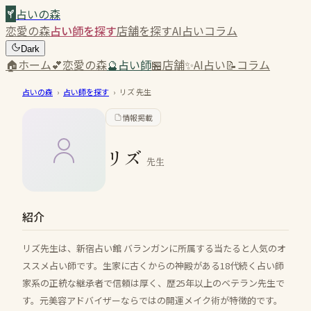
占いの森
恋愛の森
占い師を探す
店舗を探す
AI占い
コラム
Dark
🏠
ホーム
💕
恋愛の森
🔮
占い師
🏪
店舗
✨
AI占い
📝
コラム
占いの森
›
占い師を探す
›
リズ
先生
情報掲載
リズ
先生
紹介
リズ先生は、新宿占い館 バランガンに所属する当たると人気のオ
ススメ占い師です。生家に古くからの神殿がある18代続く占い師
家系の正統な継承者で信頼は厚く、歴25年以上のベテラン先生で
す。元美容アドバイザーならではの開運メイク術が特徴的です。