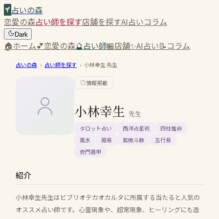
占いの森
恋愛の森
占い師を探す
店舗を探す
AI占い
コラム
Dark
🏠
ホーム
💕
恋愛の森
🔮
占い師
🏪
店舗
✨
AI占い
📝
コラム
占いの森
›
占い師を探す
›
小林幸生
先生
情報掲載
小林幸生
先生
タロット占い
西洋占星術
四柱推命
風水
周易
紫微斗数
五行易
奇門遁甲
紹介
小林幸生先生はビブリオテカオカルタに所属する当たると人気の
オススメ占い師です。心霊現象や、超常現象、ヒーリングにも造