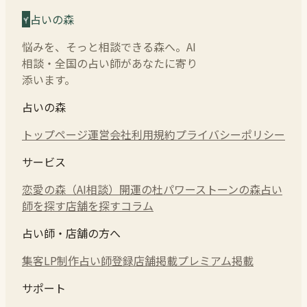
占いの森
悩みを、そっと相談できる森へ。AI
相談・全国の占い師があなたに寄り
添います。
占いの森
トップページ
運営会社
利用規約
プライバシーポリシー
サービス
恋愛の森（AI相談）
開運の杜
パワーストーンの森
占い
師を探す
店舗を探す
コラム
占い師・店舗の方へ
集客LP制作
占い師登録
店舗掲載
プレミアム掲載
サポート