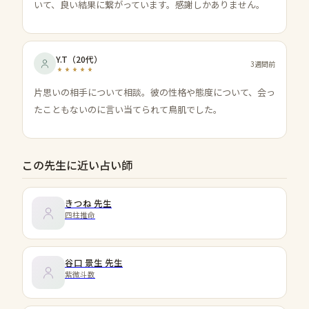
いて、良い結果に繋がっています。感謝しかありません。
Y.T
（
20代
）
3週間前
片思いの相手について相談。彼の性格や態度について、会っ
たこともないのに言い当てられて鳥肌でした。
この先生に近い占い師
きつね
先生
四柱推命
谷口 景生
先生
紫微斗数