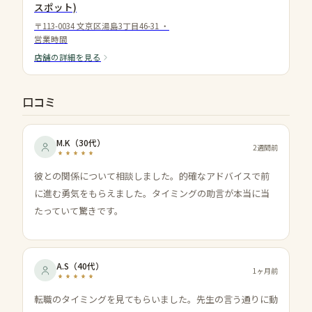
スポット)
〒113-0034 文京区湯島3丁目46-31
・
営業時間
店舗の詳細を見る
口コミ
M.K
（
30代
）
2週間前
彼との関係について相談しました。的確なアドバイスで前
に進む勇気をもらえました。タイミングの助言が本当に当
たっていて驚きです。
A.S
（
40代
）
1ヶ月前
転職のタイミングを見てもらいました。先生の言う通りに動