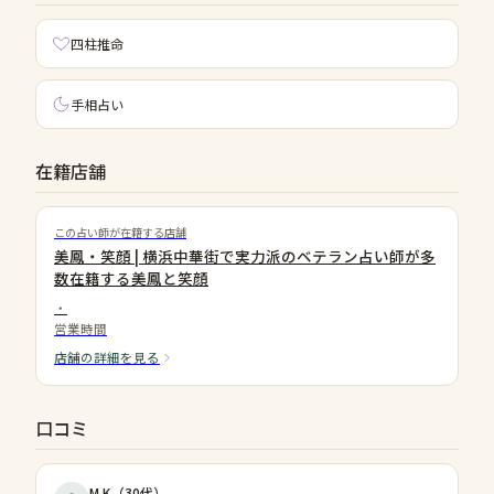
四柱推命
手相占い
在籍店舗
この占い師が在籍する店舗
美鳳・笑顔 | 横浜中華街で実力派のベテラン占い師が多
数在籍する美鳳と笑顔
・
営業時間
店舗の詳細を見る
口コミ
M.K
（
30代
）