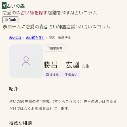
占いの森
恋愛の森
占い師を探す
店舗を探す
AI占い
コラム
Dark
🏠
ホーム
💕
恋愛の森
🔮
占い師
🏪
店舗
✨
AI占い
📝
コラム
占いの森
›
占い師を探す
›
勝呂 宏凰
先生
情報掲載
勝呂 宏凰
先生
四柱推命
手相占い
紹介
占いの館 美鳳の勝呂宏凰（すぐろこうおう）先生の占いは当たる
だけではなくお客様を幸せにします。
得意な相談