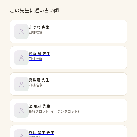
この先生に近い占い師
きつね
先生
四柱推命
浅香 麗
先生
四柱推命
真梨蒼
先生
四柱推命
溢 風花
先生
易経タロット (イーチンタロット)
谷口 景生
先生