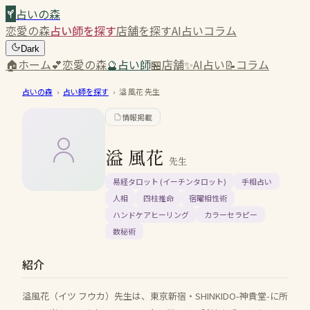
占いの森
恋愛の森
占い師を探す
店舗を探す
AI占い
コラム
Dark
🏠
ホーム
💕
恋愛の森
🔮
占い師
🏪
店舗
✨
AI占い
📝
コラム
占いの森
›
占い師を探す
›
溢 風花
先生
情報掲載
溢 風花
先生
易経タロット (イーチンタロット)
手相占い
人相
四柱推命
宿曜相性術
ハンドケアヒーリング
カラーセラピー
数秘術
紹介
溢風花（イツ フウカ）先生は、東京新宿・SHINKIDO-神貴堂-に所