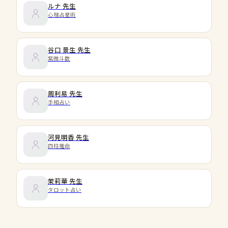
ルナ
先生
心理占星術
谷口 景生
先生
紫微斗数
周利易
先生
手相占い
河見明香
先生
四柱推命
茉莉華
先生
タロット占い