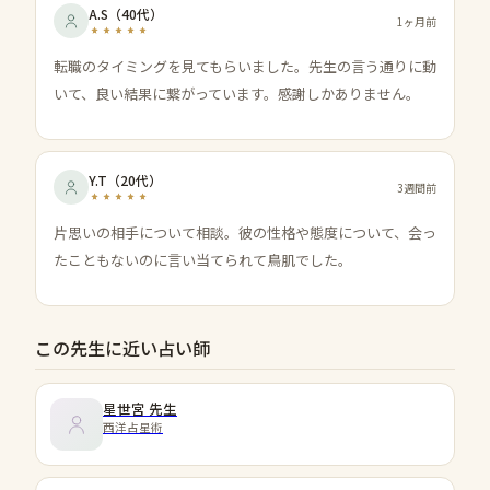
A.S
（
40代
）
1ヶ月前
転職のタイミングを見てもらいました。先生の言う通りに動
いて、良い結果に繋がっています。感謝しかありません。
Y.T
（
20代
）
3週間前
片思いの相手について相談。彼の性格や態度について、会っ
たこともないのに言い当てられて鳥肌でした。
この先生に近い占い師
星世宮
先生
西洋占星術