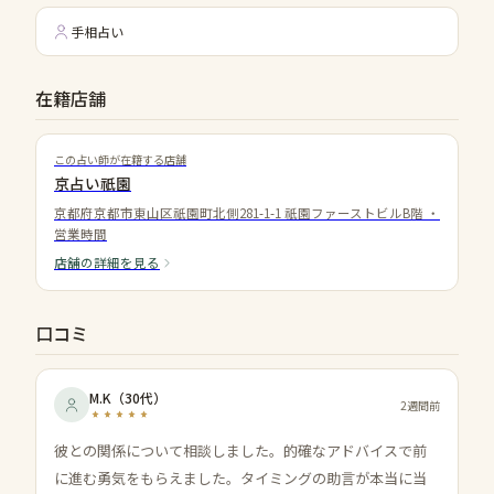
手相占い
在籍店舗
この占い師が在籍する店舗
京占い祇園
京都府京都市東山区祇園町北側281-1-1 祇園ファーストビルB階
・
営業時間
店舗の詳細を見る
口コミ
M.K
（
30代
）
2週間前
彼との関係について相談しました。的確なアドバイスで前
に進む勇気をもらえました。タイミングの助言が本当に当