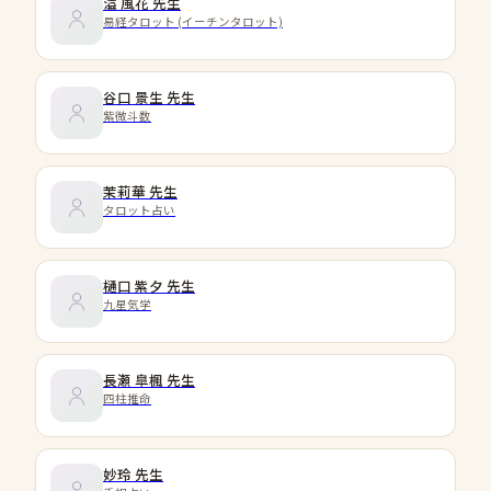
溢 風花
先生
易経タロット (イーチンタロット)
谷口 景生
先生
紫微斗数
茉莉華
先生
タロット占い
樋口 紫夕
先生
九星気学
長瀬 皐楓
先生
四柱推命
妙玲
先生