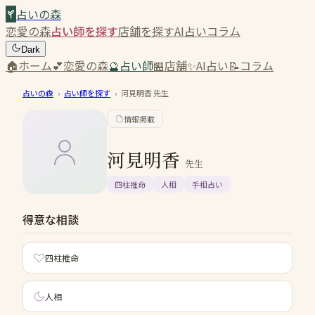
占いの森
恋愛の森
占い師を探す
店舗を探す
AI占い
コラム
Dark
🏠
ホーム
💕
恋愛の森
🔮
占い師
🏪
店舗
✨
AI占い
📝
コラム
占いの森
›
占い師を探す
›
河見明香
先生
情報掲載
河見明香
先生
四柱推命
人相
手相占い
得意な相談
四柱推命
人相