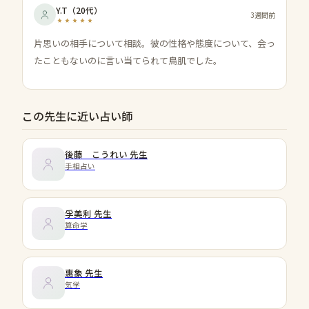
Y.T
（
20代
）
3週間前
片思いの相手について相談。彼の性格や態度について、会っ
たこともないのに言い当てられて鳥肌でした。
この先生に近い占い師
後藤 こうれい
先生
手相占い
孚美利
先生
算命学
惠象
先生
気学