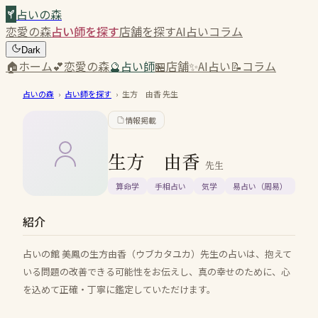
占いの森
恋愛の森
占い師を探す
店舗を探す
AI占い
コラム
Dark
🏠
ホーム
💕
恋愛の森
🔮
占い師
🏪
店舗
✨
AI占い
📝
コラム
占いの森
›
占い師を探す
›
生方 由香
先生
情報掲載
生方 由香
先生
算命学
手相占い
気学
易占い（周易）
紹介
占いの館 美鳳の生方由香（ウブカタユカ）先生の占いは、抱えて
いる問題の改善できる可能性をお伝えし、真の幸せのために、心
を込めて正確・丁寧に鑑定していただけます。