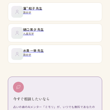
藩” 昭子
先生
算命学
樋口 紫夕
先生
九星気学
水貴 一榮
先生
算命学
今すぐ相談したいなら
占いの森のAIメンター「ミモリ」が、いつでも無料であなたの