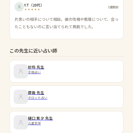
Y.T
（
20代
）
3週間前
片思いの相手について相談。彼の性格や態度について、会っ
たこともないのに言い当てられて鳥肌でした。
この先生に近い占い師
妙玲
先生
手相占い
摩哉
先生
タロット占い
樋口 紫夕
先生
九星気学