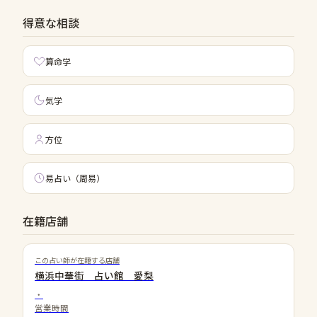
得意な相談
算命学
気学
方位
易占い（周易）
在籍店舗
この占い師が在籍する店舗
横浜中華街 占い館 愛梨
・
営業時間