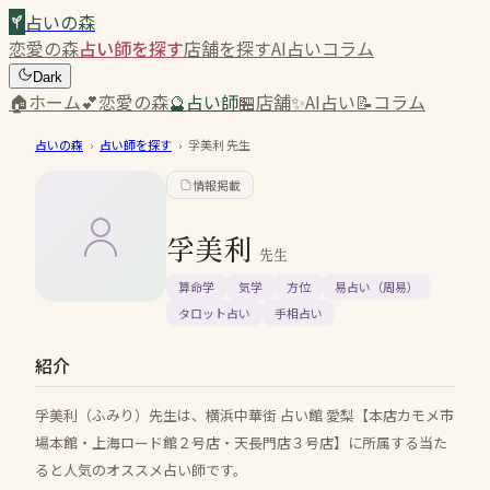
占いの森
恋愛の森
占い師を探す
店舗を探す
AI占い
コラム
Dark
🏠
ホーム
💕
恋愛の森
🔮
占い師
🏪
店舗
✨
AI占い
📝
コラム
占いの森
›
占い師を探す
›
孚美利
先生
情報掲載
孚美利
先生
算命学
気学
方位
易占い（周易）
タロット占い
手相占い
紹介
孚美利（ふみり）先生は、横浜中華街 占い館 愛梨【本店カモメ市
場本館・上海ロード館２号店・天長門店３号店】に所属する当た
ると人気のオススメ占い師です。