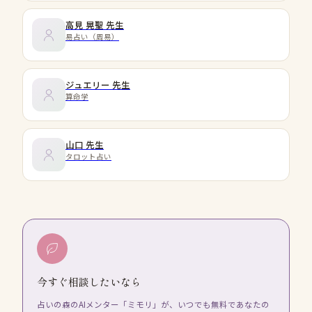
高見 晃聖
先生
易占い（周易）
ジュエリー
先生
算命学
山口
先生
タロット占い
今すぐ相談したいなら
占いの森のAIメンター「ミモリ」が、いつでも無料であなたの