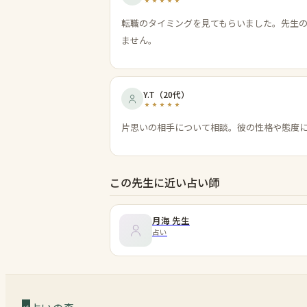
転職のタイミングを見てもらいました。先生
ません。
Y.T
（
20代
）
片思いの相手について相談。彼の性格や態度
この先生に近い占い師
月海
先生
占い