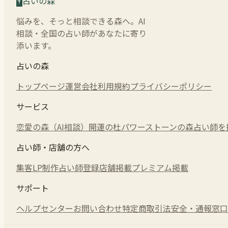
占いの森
悩みを、そっと相談できる森へ。AI
相談・全国の占い師があなたに寄り
添います。
占いの森
トップページ
運営会社
利用規約
プライバシーポリシー
サービス
恋愛の森（AI相談）
開運の杜
パワーストーンの森
占い師を
占い師・店舗の方へ
集客LP制作
占い師登録
店舗掲載
プレミアム掲載
サポート
ヘルプセンター
お問い合わせ
特定商取引法
安全・通報窓口