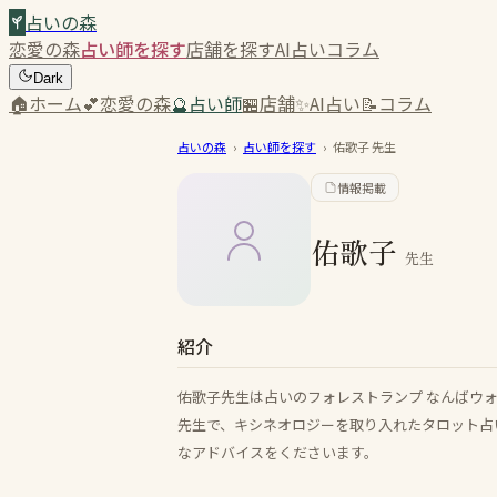
占いの森
恋愛の森
占い師を探す
店舗を探す
AI占い
コラム
Dark
🏠
ホーム
💕
恋愛の森
🔮
占い師
🏪
店舗
✨
AI占い
📝
コラム
占いの森
›
占い師を探す
›
佑歌子
先生
情報掲載
佑歌子
先生
紹介
佑歌子先生は占いのフォレストランプ なんばウ
先生で、キシネオロジーを取り入れたタロット占
なアドバイスをくださいます。