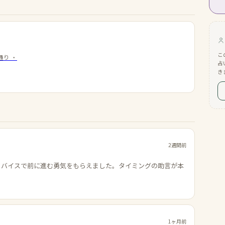
こ
通り
・
占
き
2週間前
ドバイスで前に進む勇気をもらえました。タイミングの助言が本
1ヶ月前