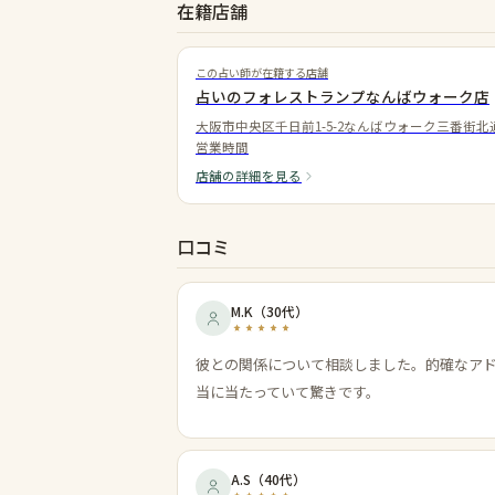
在籍店舗
この占い師が在籍する店舗
占いのフォレストランプなんばウォーク店
大阪市中央区千日前1-5-2なんばウォーク三番街北
営業時間
店舗の詳細を見る
口コミ
M.K
（
30代
）
彼との関係について相談しました。的確なア
当に当たっていて驚きです。
A.S
（
40代
）