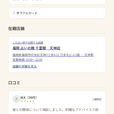
オラクルカード
在籍店舗
この占い師が在籍する店舗
福岡 占いの館 千里眼 天神店
福岡県福岡市中央区天神3丁目4-13 万多礼ビル5階
・
天神駅
営業時間
10:00〜22:00
店舗の詳細を見る
口コミ
M.K
（
30代
）
2週間前
彼との関係について相談しました。的確なアドバイスで前