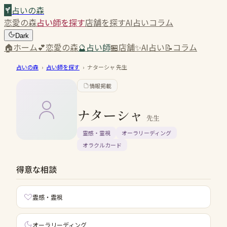
占いの森
恋愛の森
占い師を探す
店舗を探す
AI占い
コラム
Dark
🏠
ホーム
💕
恋愛の森
🔮
占い師
🏪
店舗
✨
AI占い
📝
コラム
占いの森
›
占い師を探す
›
ナターシャ
先生
情報掲載
ナターシャ
先生
霊感・霊視
オーラリーディング
オラクルカード
得意な相談
霊感・霊視
オーラリーディング