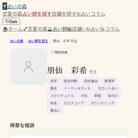
占いの森
恋愛の森
占い師を探す
店舗を探す
AI占い
コラム
Dark
🏠
ホーム
💕
恋愛の森
🔮
占い師
🏪
店舗
✨
AI占い
📝
コラム
占いの森
›
占い師を探す
›
朋仙 彩希
先生
情報掲載
朋仙 彩希
先生
気学
姓名判断
四柱推命
数理学
風水
イーチンタロット
タロット占い
スピリチュアル
方位
家相
名付け
改名
ホロスコープ
カウンセリング
夢占い
得意な相談