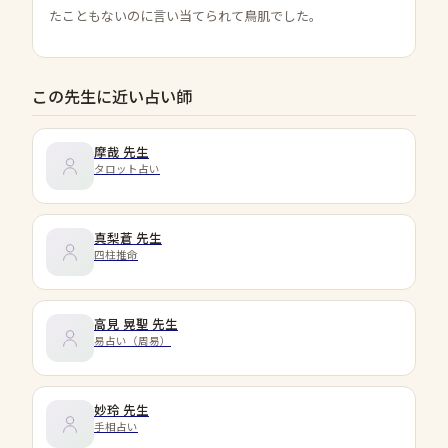
たこともないのに言い当てられて鳥肌でした。
この先生に近い占い師
摩哉
先生
タロット占い
真梨蒼
先生
四柱推命
高見 晃聖
先生
易占い（周易）
妙玲
先生
手相占い