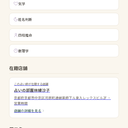
気学
姓名判断
四柱推命
数理学
在籍店舗
この占い師が在籍する店舗
占いの部屋林緋沙子
京都府京都市中京区河原町通蛸薬師下ル東入レックスビル2F
・
営業時間
店舗の詳細を見る