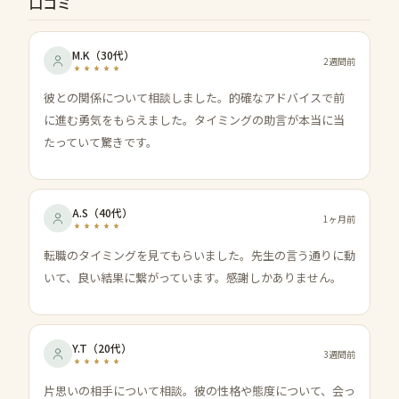
口コミ
M.K
（
30代
）
2週間前
彼との関係について相談しました。的確なアドバイスで前
に進む勇気をもらえました。タイミングの助言が本当に当
たっていて驚きです。
A.S
（
40代
）
1ヶ月前
転職のタイミングを見てもらいました。先生の言う通りに動
いて、良い結果に繋がっています。感謝しかありません。
Y.T
（
20代
）
3週間前
片思いの相手について相談。彼の性格や態度について、会っ