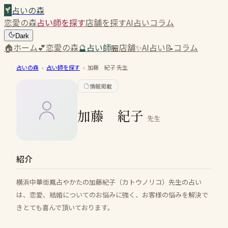
占いの森
恋愛の森
占い師を探す
店舗を探す
AI占い
コラム
Dark
🏠
ホーム
💕
恋愛の森
🔮
占い師
🏪
店舗
✨
AI占い
📝
コラム
占いの森
›
占い師を探す
›
加藤 紀子
先生
情報掲載
加藤 紀子
先生
紹介
横浜中華街鳳占やかたの加藤紀子（カトウノリコ）先生の占い
は、恋愛、結婚についてのお悩みに強く、お客様の悩みを解決で
きとても喜んで頂いております。