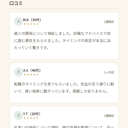
口コミ
M.K
（
30代
）
2週間前
彼との関係について相談しました。的確なアドバイスで前
に進む勇気をもらえました。タイミングの助言が本当に当
たっていて驚きです。
A.S
（
40代
）
1ヶ月前
転職のタイミングを見てもらいました。先生の言う通りに動
いて、良い結果に繋がっています。感謝しかありません。
Y.T
（
20代
）
3週間前
片思いの相手について相談。彼の性格や態度について、会っ