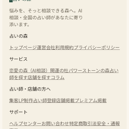
悩みを、そっと相談できる森へ。AI
相談・全国の占い師があなたに寄り
添います。
占いの森
トップページ
運営会社
利用規約
プライバシーポリシー
サービス
恋愛の森（AI相談）
開運の杜
パワーストーンの森
占い
師を探す
店舗を探す
コラム
占い師・店舗の方へ
集客LP制作
占い師登録
店舗掲載
プレミアム掲載
サポート
ヘルプセンター
お問い合わせ
特定商取引法
安全・通報