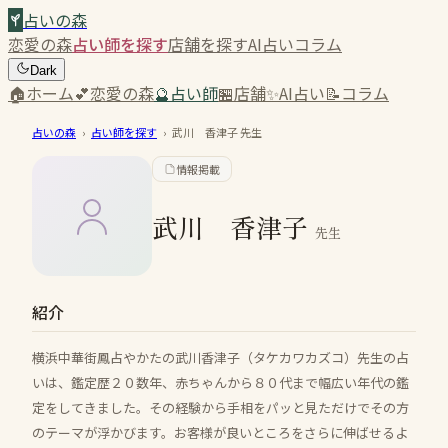
占いの森
恋愛の森
占い師を探す
店舗を探す
AI占い
コラム
Dark
🏠
ホーム
💕
恋愛の森
🔮
占い師
🏪
店舗
✨
AI占い
📝
コラム
占いの森
›
占い師を探す
›
武川 香津子
先生
情報掲載
武川 香津子
先生
紹介
横浜中華街鳳占やかたの武川香津子（タケカワカズコ）先生の占
いは、鑑定歴２０数年、赤ちゃんから８０代まで幅広い年代の鑑
定をしてきました。その経験から手相をパッと見ただけでその方
のテーマが浮かびます。お客様が良いところをさらに伸ばせるよ