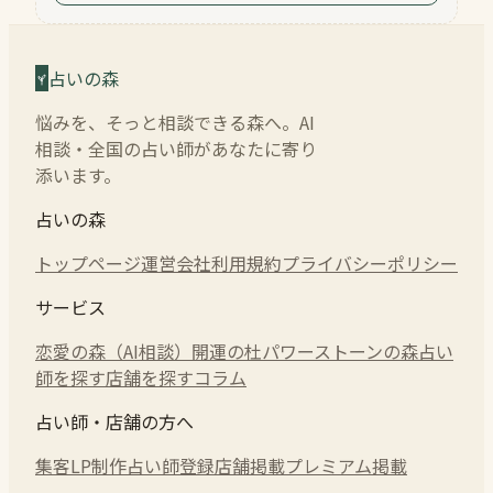
占いの森
悩みを、そっと相談できる森へ。AI
相談・全国の占い師があなたに寄り
添います。
占いの森
トップページ
運営会社
利用規約
プライバシーポリシー
サービス
恋愛の森（AI相談）
開運の杜
パワーストーンの森
占い
師を探す
店舗を探す
コラム
占い師・店舗の方へ
集客LP制作
占い師登録
店舗掲載
プレミアム掲載