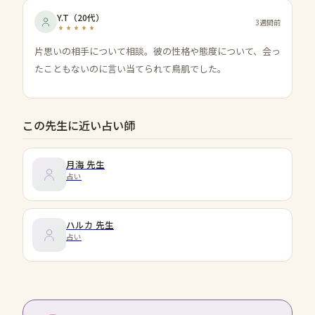
Y.T
（
20代
）
3週間前
片思いの相手について相談。彼の性格や態度について、会っ
たこともないのに言い当てられて鳥肌でした。
この先生に近い占い師
月海
先生
占い
ハルカ
先生
占い