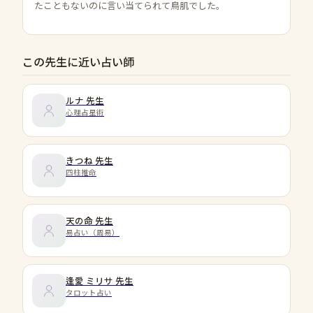
たこともないのに言い当てられて鳥肌でした。
この先生に近い占い師
ルナ
先生
心理占星術
きつね
先生
四柱推命
天の命
先生
易占い（周易）
逢愛 ミリサ
先生
タロット占い