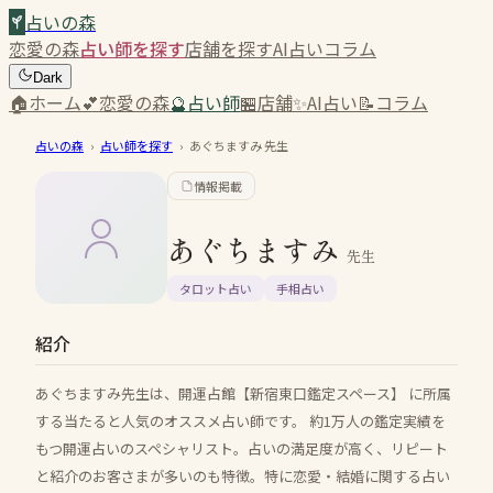
占いの森
恋愛の森
占い師を探す
店舗を探す
AI占い
コラム
Dark
🏠
ホーム
💕
恋愛の森
🔮
占い師
🏪
店舗
✨
AI占い
📝
コラム
占いの森
›
占い師を探す
›
あぐちますみ
先生
情報掲載
あぐちますみ
先生
タロット占い
手相占い
紹介
あぐちますみ先生は、開運占館【新宿東口鑑定スペース】 に所属
する当たると人気のオススメ占い師です。 約1万人の鑑定実績を
もつ開運占いのスペシャリスト。占いの満足度が高く、リピート
と紹介のお客さまが多いのも特徴。特に恋愛・結婚に関する占い