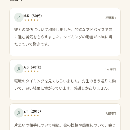
M.K
（
30代
）
2週間前
彼との関係について相談しました。的確なアドバイスで前
に進む勇気をもらえました。タイミングの助言が本当に当
たっていて驚きです。
A.S
（
40代
）
1ヶ月前
転職のタイミングを見てもらいました。先生の言う通りに動
いて、良い結果に繋がっています。感謝しかありません。
Y.T
（
20代
）
3週間前
片思いの相手について相談。彼の性格や態度について、会っ