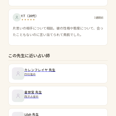
Y.T
（
20代
）
3週間前
片思いの相手について相談。彼の性格や態度について、会っ
たこともないのに言い当てられて鳥肌でした。
この先生に近い占い師
カレンフレイヤ
先生
四柱推命
星世宮
先生
西洋占星術
Lilah
先生