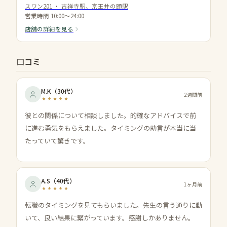
スワン201
・
吉祥寺駅、京王井の頭駅
営業時間
10:00〜24:00
店舗の詳細を見る
口コミ
M.K
（
30代
）
2週間前
彼との関係について相談しました。的確なアドバイスで前
に進む勇気をもらえました。タイミングの助言が本当に当
たっていて驚きです。
A.S
（
40代
）
1ヶ月前
転職のタイミングを見てもらいました。先生の言う通りに動
いて、良い結果に繋がっています。感謝しかありません。