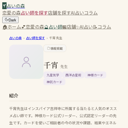
占いの森
恋愛の森
占い師を探す
店舗を探す
AI占い
コラム
Dark
🏠
ホーム
💕
恋愛の森
🔮
占い師
🏪
店舗
✨
AI占い
📝
コラム
占いの森
›
占い師を探す
›
千宵
先生
情報掲載
千宵
先生
九星気学
西洋占星術
神様カード
神託カード
紹介
千宵先生はインスパイア吉祥寺に所属する当たると人気のオスス
メ占い師です。神様カード公式リーダー、公式認定リーダーの先
生です。カードを使いご相談者の今の状況や課題、結果やエネル