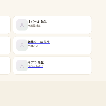
オパール
先生
守護霊対話
朝比奈 希
先生
手相占い
キアラ
先生
タロット占い