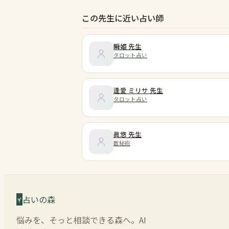
この先生に近い占い師
瞬姫
先生
タロット占い
逢愛 ミリサ
先生
タロット占い
眞悠
先生
数秘術
占いの森
悩みを、そっと相談できる森へ。AI