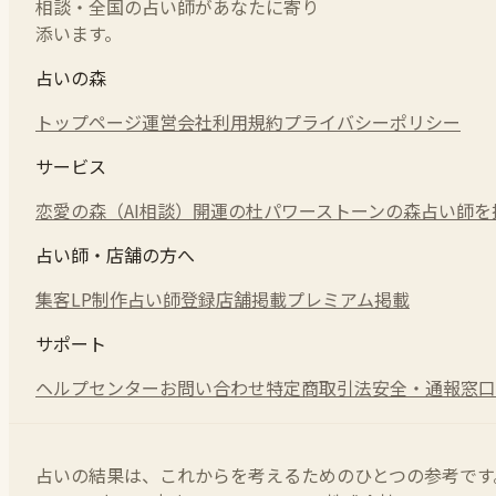
相談・全国の占い師があなたに寄り
添います。
占いの森
トップページ
運営会社
利用規約
プライバシーポリシー
サービス
恋愛の森（AI相談）
開運の杜
パワーストーンの森
占い師を
占い師・店舗の方へ
集客LP制作
占い師登録
店舗掲載
プレミアム掲載
サポート
ヘルプセンター
お問い合わせ
特定商取引法
安全・通報窓口
占いの結果は、これからを考えるためのひとつの参考です