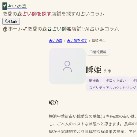
占いの森
恋愛の森
占い師を探す
店舗を探す
AI占い
コラム
Dark
🏠
ホーム
💕
恋愛の森
🔮
占い師
🏪
店舗
✨
AI占い
📝
コラム
占いの森
›
占い師を探す
›
瞬姫
先生
情報掲載
瞬姫
先生
数秘術
タロット占い
タ
スピリチュアルカウンセリング
紹介
横浜中華街占い館愛梨の瞬姫(ミキ)先生の占い
し、ご本人のベストな状態へと導きます。長年の
験から実践的でより具体的な解決策の提案、アド