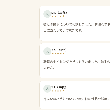
M.K
（
30代
）
彼との関係について相談しました。的確なア
当に当たっていて驚きです。
A.S
（
40代
）
転職のタイミングを見てもらいました。先生
ません。
Y.T
（
20代
）
片思いの相手について相談。彼の性格や態度