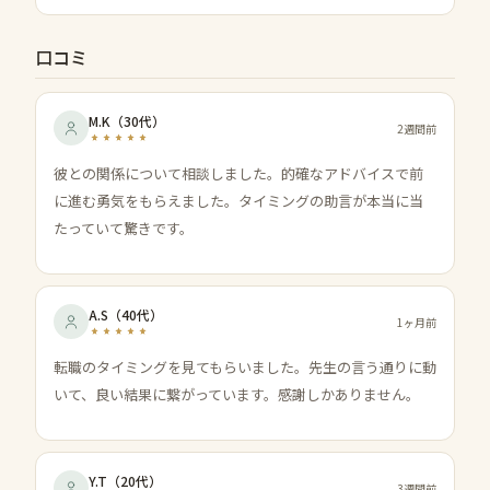
口コミ
M.K
（
30代
）
2週間前
彼との関係について相談しました。的確なアドバイスで前
に進む勇気をもらえました。タイミングの助言が本当に当
たっていて驚きです。
A.S
（
40代
）
1ヶ月前
転職のタイミングを見てもらいました。先生の言う通りに動
いて、良い結果に繋がっています。感謝しかありません。
Y.T
（
20代
）
3週間前