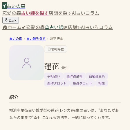
占いの森
恋愛の森
占い師を探す
店舗を探す
AI占い
コラム
Dark
🏠
ホーム
💕
恋愛の森
🔮
占い師
🏪
店舗
✨
AI占い
📝
コラム
占いの森
›
占い師を探す
›
蓮花
先生
情報掲載
蓮花
先生
手相占い
西洋占星術
宿曜占星術
西洋タロット
易占タロット
相性
紹介
横浜中華街占い館愛梨の蓮花(レンカ)先生の占いは、“あなたがあ
なたのままで”幸せになれる方法を、一緒に探ってくれます。