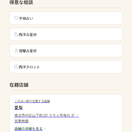
得意な相談
手相占い
西洋占星術
宿曜占星術
西洋タロット
在籍店舗
この占い師が在籍する店舗
愛梨
横浜市中区山下町187 カモメ市場内 2F
・
営業時間
店舗の詳細を見る