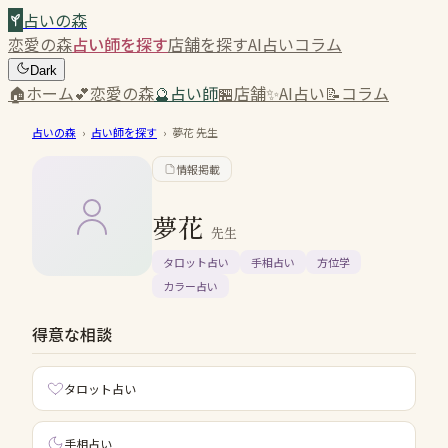
占いの森
恋愛の森
占い師を探す
店舗を探す
AI占い
コラム
Dark
🏠
ホーム
💕
恋愛の森
🔮
占い師
🏪
店舗
✨
AI占い
📝
コラム
占いの森
›
占い師を探す
›
夢花
先生
情報掲載
夢花
先生
タロット占い
手相占い
方位学
カラー占い
得意な相談
タロット占い
手相占い