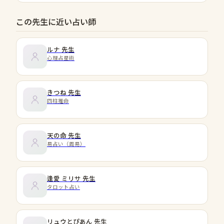
この先生に近い占い師
ルナ
先生
心理占星術
きつね
先生
四柱推命
天の命
先生
易占い（周易）
逢愛 ミリサ
先生
タロット占い
リュウとぴあん
先生