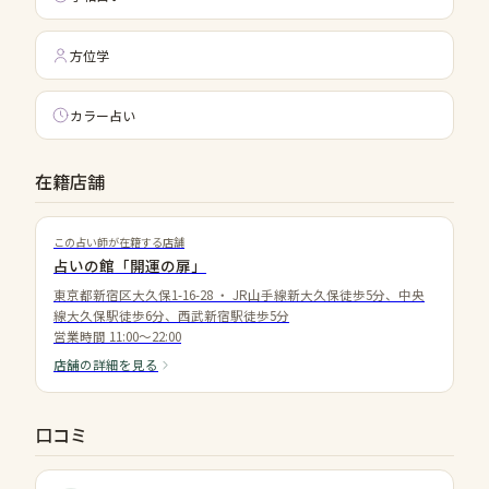
方位学
カラー占い
在籍店舗
この占い師が在籍する店舗
占いの館「開運の扉」
東京都新宿区大久保1-16-28
・
JR山手線新大久保徒歩5分、中央
線大久保駅徒歩6分、西武新宿駅徒歩5分
営業時間
11:00〜22:00
店舗の詳細を見る
口コミ