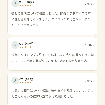
M.K
（
30代
）
2週間前
彼との関係について相談しました。的確なアドバイスで前
に進む勇気をもらえました。タイミングの助言が本当に当
たっていて驚きです。
A.S
（
40代
）
1ヶ月前
転職のタイミングを見てもらいました。先生の言う通りに動
いて、良い結果に繋がっています。感謝しかありません。
Y.T
（
20代
）
3週間前
片思いの相手について相談。彼の性格や態度について、会っ
たこともないのに言い当てられて鳥肌でした。