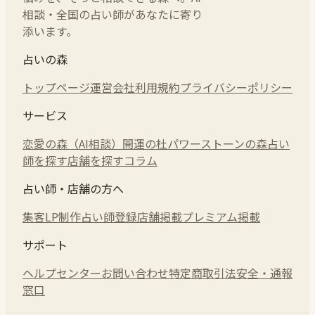
相談・全国の占い師があなたに寄り
添います。
占いの森
トップページ
運営会社
利用規約
プライバシーポリシー
サービス
恋愛の森（AI相談）
開運の杜
パワーストーンの森
占い
師を探す
店舗を探す
コラム
占い師・店舗の方へ
集客LP制作
占い師登録
店舗掲載
プレミアム掲載
サポート
ヘルプセンター
お問い合わせ
特定商取引法
安全・通報
窓口