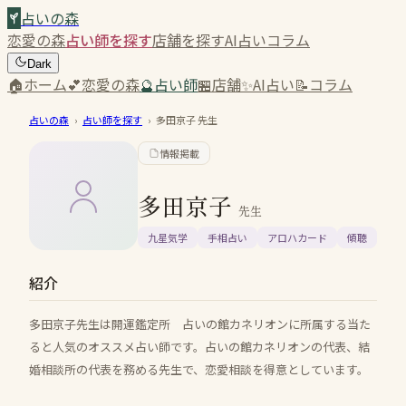
占いの森
恋愛の森
占い師を探す
店舗を探す
AI占い
コラム
Dark
🏠
ホーム
💕
恋愛の森
🔮
占い師
🏪
店舗
✨
AI占い
📝
コラム
占いの森
›
占い師を探す
›
多田京子
先生
情報掲載
多田京子
先生
九星気学
手相占い
アロハカード
傾聴
紹介
多田京子先生は開運鑑定所 占いの館カネリオンに所属する当た
ると人気のオススメ占い師です。占いの館カネリオンの代表、結
婚相談所の代表を務める先生で、恋愛相談を得意としています。