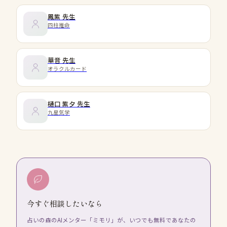
鳳紫
先生
四柱推命
華音
先生
オラクルカード
樋口 紫夕
先生
九星気学
今すぐ相談したいなら
占いの森のAIメンター「ミモリ」が、いつでも無料であなたの