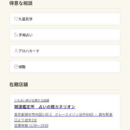
得意な相談
九星気学
手相占い
アロハカード
傾聴
在籍店舗
この占い師が在籍する店舗
開運鑑定所 占いの館カネリオン
東京都調布市布田1-43-2 グレースメゾン谷中N403
・
調布駅東
口より徒歩1分
営業時間
11:00〜19:00