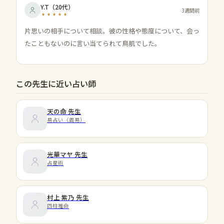
Y.T
（
20代
）
3週間前
片思いの相手について相談。彼の性格や態度について、会っ
たこともないのに言い当てられて鳥肌でした。
この先生に近い占い師
天の命
先生
易占い（周易）
光華マヤ
先生
占星術
村上 紫乃
先生
四柱推命