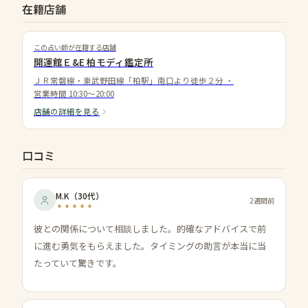
在籍店舗
この占い師が在籍する店舗
開運館Ｅ&E 柏モディ鑑定所
ＪＲ常磐線・東武野田線「柏駅」南口より徒歩２分
・
営業時間
10:30～20:00
店舗の詳細を見る
口コミ
M.K
（
30代
）
2週間前
彼との関係について相談しました。的確なアドバイスで前
に進む勇気をもらえました。タイミングの助言が本当に当
たっていて驚きです。