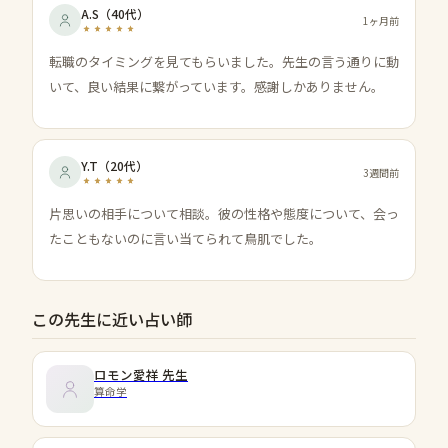
A.S
（
40代
）
1ヶ月前
転職のタイミングを見てもらいました。先生の言う通りに動
いて、良い結果に繋がっています。感謝しかありません。
Y.T
（
20代
）
3週間前
片思いの相手について相談。彼の性格や態度について、会っ
たこともないのに言い当てられて鳥肌でした。
この先生に近い占い師
ロモン愛祥
先生
算命学