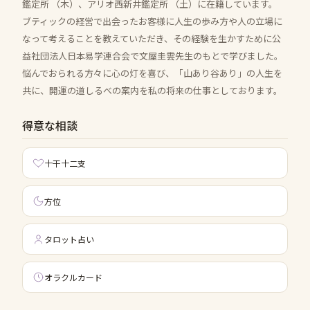
鑑定所 （木）、アリオ西新井鑑定所 （土）に在籍しています。
ブティックの経営で出会ったお客様に人生の歩み方や人の立場に
なって考えることを教えていただき、その経験を生かすために公
益社団法人日本易学連合会で文屋圭雲先生のもとで学びました。
悩んでおられる方々に心の灯を喜び、「山あり谷あり」の人生を
共に、開運の道しるべの案内を私の将来の仕事としております。
得意な相談
十干十二支
方位
タロット占い
オラクルカード