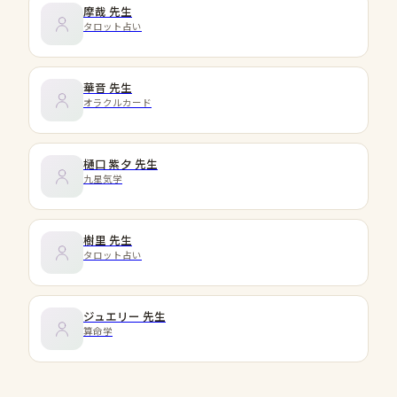
摩哉
先生
タロット占い
華音
先生
オラクルカード
樋口 紫夕
先生
九星気学
樹里
先生
タロット占い
ジュエリー
先生
算命学