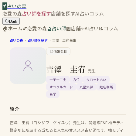
占いの森
恋愛の森
占い師を探す
店舗を探す
AI占い
コラム
Dark
🏠
ホーム
💕
恋愛の森
🔮
占い師
🏪
店舗
✨
AI占い
📝
コラム
占いの森
›
占い師を探す
›
吉澤 圭宥
先生
情報掲載
吉澤 圭宥
先生
十干十二支
方位
タロット占い
オラクルカード
九星気学
姓名判断
易学
紹介
吉澤 圭宥（ヨシザワ ケイユウ）先生は、開運館E&E 柏モディ
鑑定所に所属する当たると人気のオススメ占い師です。柏モディ