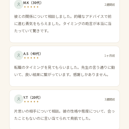
M.K
（
30代
）
2週間前
彼との関係について相談しました。的確なアドバイスで前
に進む勇気をもらえました。タイミングの助言が本当に当
たっていて驚きです。
A.S
（
40代
）
1ヶ月前
転職のタイミングを見てもらいました。先生の言う通りに動
いて、良い結果に繋がっています。感謝しかありません。
Y.T
（
20代
）
3週間前
片思いの相手について相談。彼の性格や態度について、会っ
たこともないのに言い当てられて鳥肌でした。