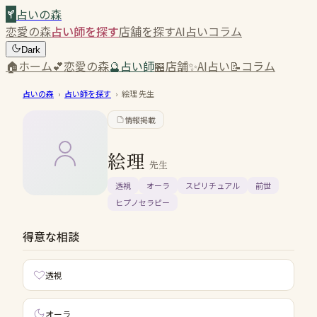
占いの森
恋愛の森
占い師を探す
店舗を探す
AI占い
コラム
Dark
🏠
ホーム
💕
恋愛の森
🔮
占い師
🏪
店舗
✨
AI占い
📝
コラム
占いの森
›
占い師を探す
›
絵理
先生
情報掲載
絵理
先生
透視
オーラ
スピリチュアル
前世
ヒプノセラピー
得意な相談
透視
オーラ