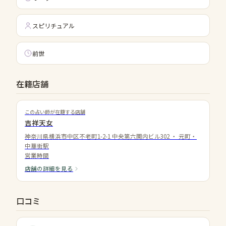
スピリチュアル
前世
在籍店舗
この占い師が在籍する店舗
吉祥天女
神奈川県横浜市中区不老町1-2-1 中央第六関内ビル302
・
元町・
中華街駅
営業時間
店舗の詳細を見る
口コミ