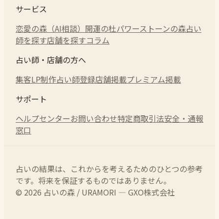
サービス
恋愛の森（AI相談）
開運の杜
パワーストーンの森
占い
師を探す
店舗を探す
コラム
占い師・店舗の方へ
集客LP制作
占い師登録
店舗掲載
プレミアム掲載
サポート
ヘルプセンター
お問い合わせ
特定商取引法
安全・通報
窓口
占いの結果は、これからを考えるためのひとつの参考
です。将来を保証するものではありません。
© 2026 占いの森 / URAMORI — GXO株式会社