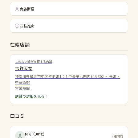
鬼谷断易
四柱推命
在籍店舗
この占い師が在籍する店舗
吉祥天女
神奈川県横浜市中区不老町1-2-1 中央第六関内ビル302
・
元町・
中華街駅
営業時間
店舗の詳細を見る
口コミ
M.K
（
30代
）
2週間前