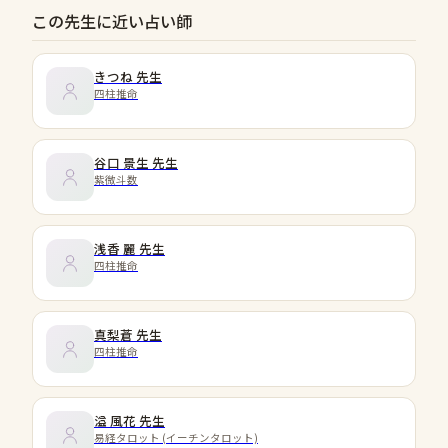
この先生に近い占い師
きつね
先生
四柱推命
谷口 景生
先生
紫微斗数
浅香 麗
先生
四柱推命
真梨蒼
先生
四柱推命
溢 風花
先生
易経タロット (イーチンタロット)