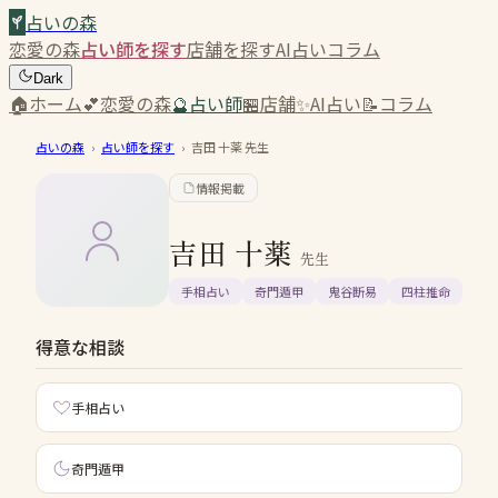
占いの森
恋愛の森
占い師を探す
店舗を探す
AI占い
コラム
Dark
🏠
ホーム
💕
恋愛の森
🔮
占い師
🏪
店舗
✨
AI占い
📝
コラム
占いの森
›
占い師を探す
›
吉田 十薬
先生
情報掲載
吉田 十薬
先生
手相占い
奇門遁甲
鬼谷断易
四柱推命
得意な相談
手相占い
奇門遁甲