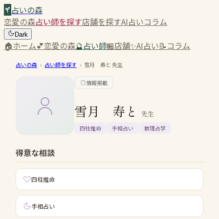
占いの森
恋愛の森
占い師を探す
店舗を探す
AI占い
コラム
Dark
🏠
ホーム
💕
恋愛の森
🔮
占い師
🏪
店舗
✨
AI占い
📝
コラム
占いの森
›
占い師を探す
›
雪月 寿と
先生
情報掲載
雪月 寿と
先生
四柱推命
手相占い
数理占学
得意な相談
四柱推命
手相占い