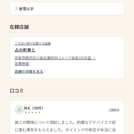
数理占学
在籍店舗
この占い師が在籍する店舗
占の軒寿と
京都市西京区川島北裏町80-1メリア桂東101号室
・
営業時間
店舗の詳細を見る
口コミ
M.K
（
30代
）
2週間前
彼との関係について相談しました。的確なアドバイスで前
に進む勇気をもらえました。タイミングの助言が本当に当