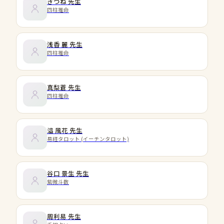
きつね
先生
四柱推命
浅香 麗
先生
四柱推命
真梨蒼
先生
四柱推命
溢 風花
先生
易経タロット (イーチンタロット)
谷口 景生
先生
紫微斗数
周利易
先生