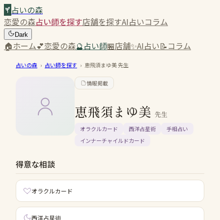
占いの森
恋愛の森
占い師を探す
店舗を探す
AI占い
コラム
Dark
🏠
ホーム
💕
恋愛の森
🔮
占い師
🏪
店舗
✨
AI占い
📝
コラム
占いの森
›
占い師を探す
›
恵飛須まゆ美
先生
情報掲載
恵飛須まゆ美
先生
オラクルカード
西洋占星術
手相占い
インナーチャイルドカード
得意な相談
オラクルカード
西洋占星術