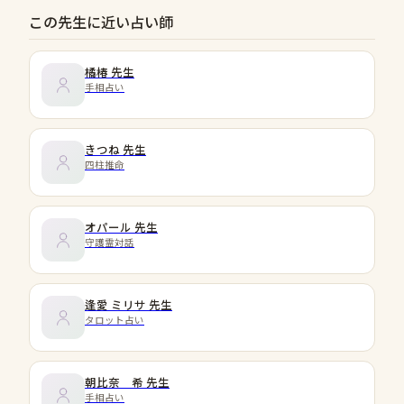
この先生に近い占い師
橘椿
先生
手相占い
きつね
先生
四柱推命
オパール
先生
守護霊対話
逢愛 ミリサ
先生
タロット占い
朝比奈 希
先生
手相占い