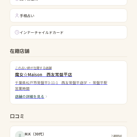
手相占い
インナーチャイルドカード
在籍店舗
この占い師が在籍する店舗
魔女☆Maison 西友常盤平店
千葉県松戸市常盤平3-11-1 西友常盤平店5F
・
常盤平駅
営業時間
店舗の詳細を見る
口コミ
M.K
（
30代
）
2週間前