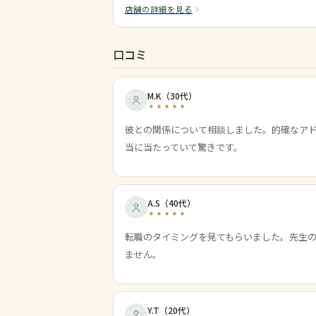
店舗の詳細を見る
口コミ
M.K
（
30代
）
彼との関係について相談しました。的確なア
当に当たっていて驚きです。
A.S
（
40代
）
転職のタイミングを見てもらいました。先生
ません。
Y.T
（
20代
）