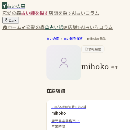
占いの森
恋愛の森
占い師を探す
店舗を探す
AI占い
コラム
Dark
🏠
ホーム
💕
恋愛の森
🔮
占い師
🏪
店舗
✨
AI占い
📝
コラム
占いの森
›
占い師を探す
›
mihoko
先生
情報掲載
mihoko
先生
在籍店舗
この占い師が在籍する店舗
mihoko
鹿児島県霧島市
・
営業時間