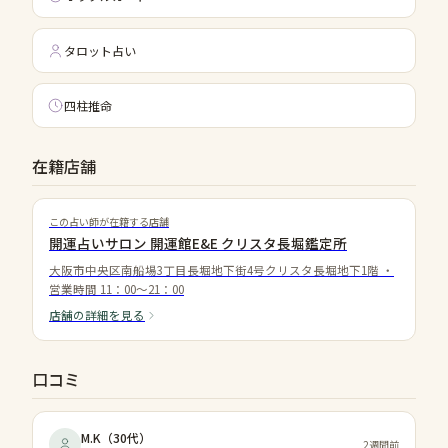
タロット占い
四柱推命
在籍店舗
この占い師が在籍する店舗
開運占いサロン 開運館E&E クリスタ長堀鑑定所
大阪市中央区南船場3丁目長堀地下街4号クリスタ長堀地下1階
・
営業時間
11：00～21：00
店舗の詳細を見る
口コミ
M.K
（
30代
）
2週間前