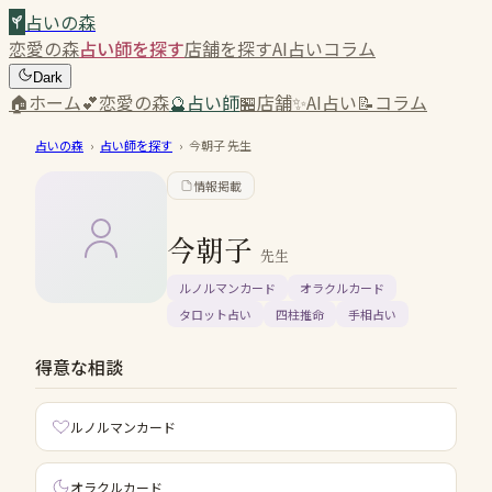
占いの森
恋愛の森
占い師を探す
店舗を探す
AI占い
コラム
Dark
🏠
ホーム
💕
恋愛の森
🔮
占い師
🏪
店舗
✨
AI占い
📝
コラム
占いの森
›
占い師を探す
›
今朝子
先生
情報掲載
今朝子
先生
ルノルマンカード
オラクルカード
タロット占い
四柱推命
手相占い
得意な相談
ルノルマンカード
オラクルカード