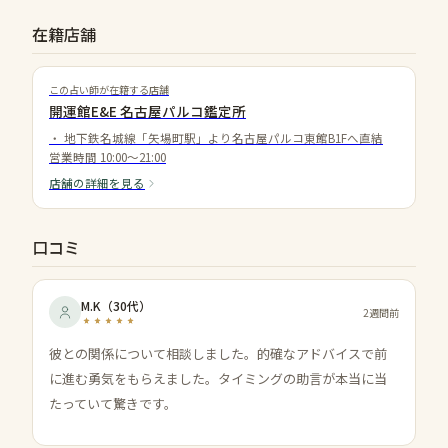
在籍店舗
この占い師が在籍する店舗
開運館E&E 名古屋パルコ鑑定所
・
地下鉄名城線「矢場町駅」より名古屋パルコ東館B1Fへ直結
営業時間
10:00～21:00
店舗の詳細を見る
口コミ
M.K
（
30代
）
2週間前
彼との関係について相談しました。的確なアドバイスで前
に進む勇気をもらえました。タイミングの助言が本当に当
たっていて驚きです。