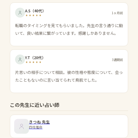
A.S
（
40代
）
1ヶ月前
転職のタイミングを見てもらいました。先生の言う通りに動
いて、良い結果に繋がっています。感謝しかありません。
Y.T
（
20代
）
3週間前
片思いの相手について相談。彼の性格や態度について、会っ
たこともないのに言い当てられて鳥肌でした。
この先生に近い占い師
きつね
先生
四柱推命