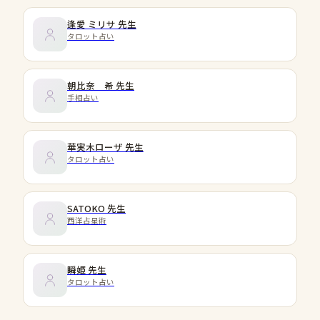
逢愛 ミリサ
先生
タロット占い
朝比奈 希
先生
手相占い
華実木ローザ
先生
タロット占い
SATOKO
先生
西洋占星術
瞬姫
先生
タロット占い