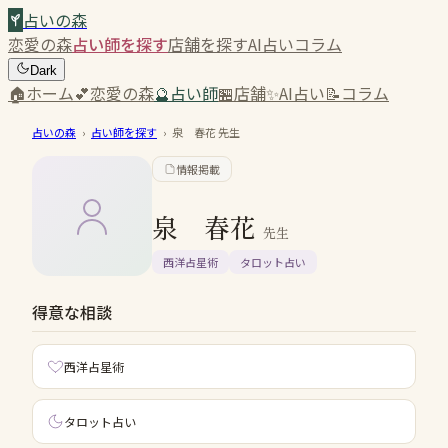
占いの森
恋愛の森
占い師を探す
店舗を探す
AI占い
コラム
Dark
🏠
ホーム
💕
恋愛の森
🔮
占い師
🏪
店舗
✨
AI占い
📝
コラム
占いの森
›
占い師を探す
›
泉 春花
先生
情報掲載
泉 春花
先生
西洋占星術
タロット占い
得意な相談
西洋占星術
タロット占い