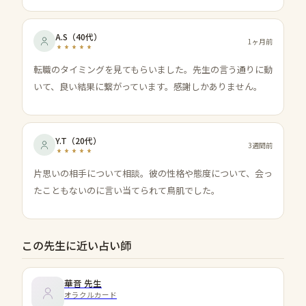
A.S
（
40代
）
1ヶ月前
転職のタイミングを見てもらいました。先生の言う通りに動
いて、良い結果に繋がっています。感謝しかありません。
Y.T
（
20代
）
3週間前
片思いの相手について相談。彼の性格や態度について、会っ
たこともないのに言い当てられて鳥肌でした。
この先生に近い占い師
華音
先生
オラクルカード