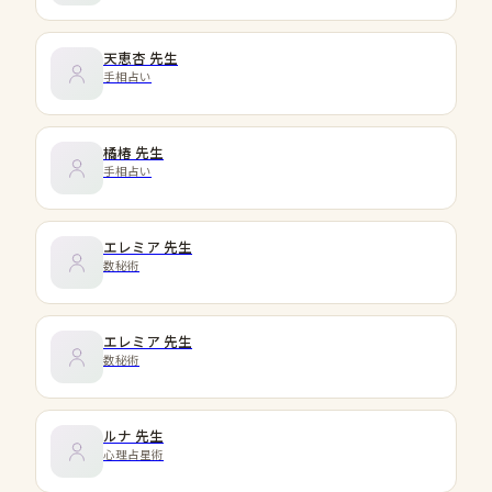
天恵杏
先生
手相占い
橘椿
先生
手相占い
エレミア
先生
数秘術
エレミア
先生
数秘術
ルナ
先生
心理占星術