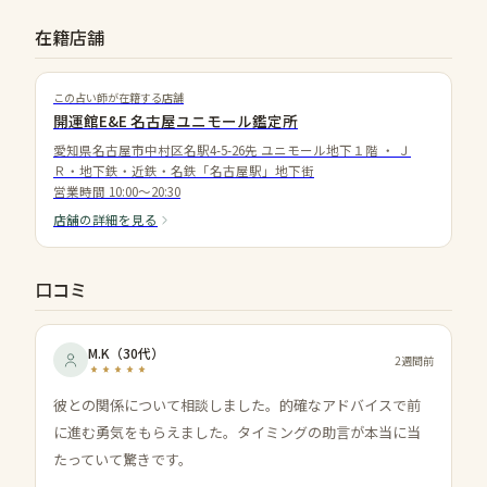
在籍店舗
この占い師が在籍する店舗
開運館E&E 名古屋ユニモール鑑定所
愛知県名古屋市中村区名駅4-5-26先 ユニモール地下１階
・
Ｊ
Ｒ・地下鉄・近鉄・名鉄「名古屋駅」地下街
営業時間
10:00～20:30
店舗の詳細を見る
口コミ
M.K
（
30代
）
2週間前
彼との関係について相談しました。的確なアドバイスで前
に進む勇気をもらえました。タイミングの助言が本当に当
たっていて驚きです。