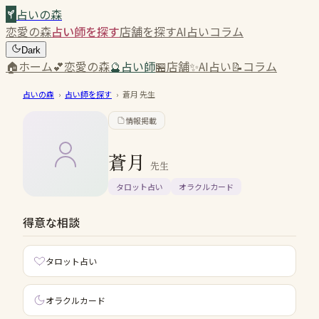
占いの森
恋愛の森
占い師を探す
店舗を探す
AI占い
コラム
Dark
🏠
ホーム
💕
恋愛の森
🔮
占い師
🏪
店舗
✨
AI占い
📝
コラム
占いの森
›
占い師を探す
›
蒼月
先生
情報掲載
蒼月
先生
タロット占い
オラクルカード
得意な相談
タロット占い
オラクルカード