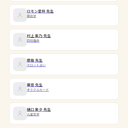
ロモン愛祥
先生
算命学
村上 紫乃
先生
四柱推命
摩哉
先生
タロット占い
華音
先生
オラクルカード
樋口 紫夕
先生
九星気学