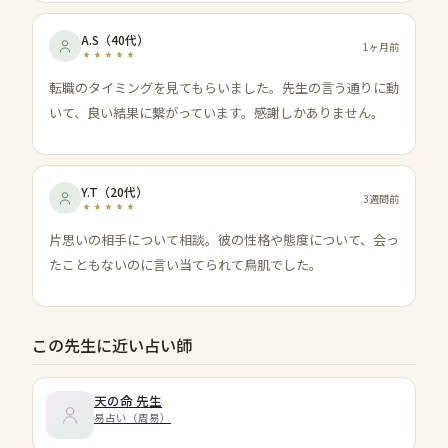
A.S
（
40代
）
1ヶ月前
転職のタイミングを見てもらいました。先生の言う通りに動
いて、良い結果に繋がっています。感謝しかありません。
Y.T
（
20代
）
3週間前
片思いの相手について相談。彼の性格や態度について、会っ
たこともないのに言い当てられて鳥肌でした。
この先生に近い占い師
天の命
先生
易占い（周易）