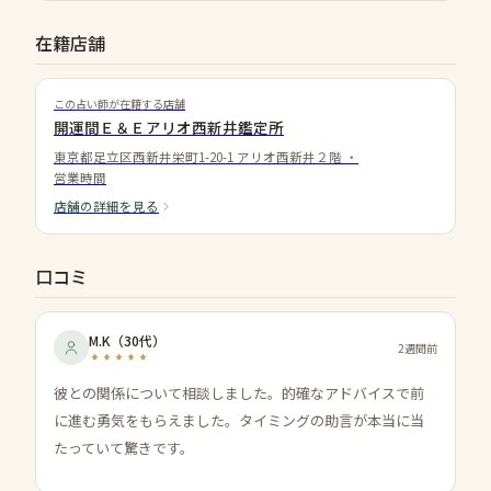
在籍店舗
この占い師が在籍する店舗
開運間Ｅ＆Ｅアリオ西新井鑑定所
東京都足立区西新井栄町1-20-1 アリオ西新井２階
・
営業時間
店舗の詳細を見る
口コミ
M.K
（
30代
）
2週間前
彼との関係について相談しました。的確なアドバイスで前
に進む勇気をもらえました。タイミングの助言が本当に当
たっていて驚きです。