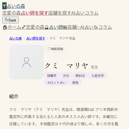
占いの森
恋愛の森
占い師を探す
店舗を探す
AI占い
コラム
Dark
🏠
ホーム
💕
恋愛の森
🔮
占い師
🏪
店舗
✨
AI占い
📝
コラム
占いの森
›
占い師を探す
›
クミ マリヤ
先生
情報掲載
クミ マリヤ
先生
宿曜学
方位
傾斜法
九星気学
タロット占い
周易
紹介
クミ マリヤ（クミ マリヤ）先生は、開運館E&E アリオ西新井
鑑定所に所属する当たると人気のオススメ占い師です。水曜日に
在籍しています。 手相鑑定は十代の頃より親しみ、多くの方を鑑