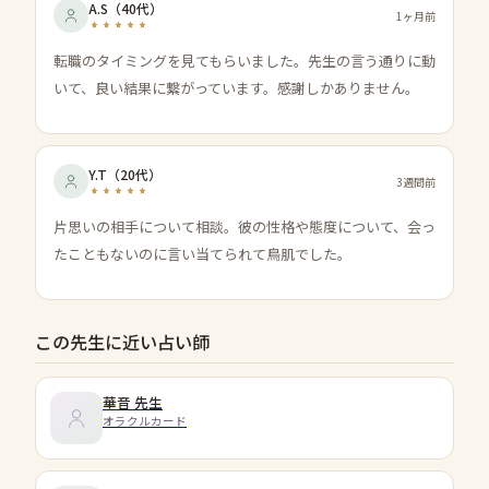
A.S
（
40代
）
1ヶ月前
転職のタイミングを見てもらいました。先生の言う通りに動
いて、良い結果に繋がっています。感謝しかありません。
Y.T
（
20代
）
3週間前
片思いの相手について相談。彼の性格や態度について、会っ
たこともないのに言い当てられて鳥肌でした。
この先生に近い占い師
華音
先生
オラクルカード