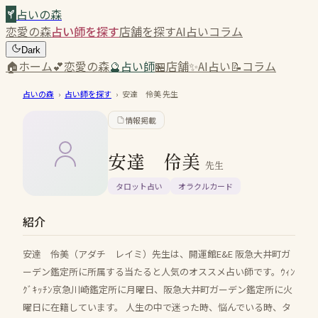
占いの森
恋愛の森
占い師を探す
店舗を探す
AI占い
コラム
Dark
🏠
ホーム
💕
恋愛の森
🔮
占い師
🏪
店舗
✨
AI占い
📝
コラム
占いの森
›
占い師を探す
›
安達 伶美
先生
情報掲載
安達 伶美
先生
タロット占い
オラクルカード
紹介
安達 伶美（アダチ レイミ）先生は、開運館E&E 阪急大井町ガ
ーデン鑑定所に所属する当たると人気のオススメ占い師です。ｳｨﾝ
ｸﾞｷｯﾁﾝ京急川崎鑑定所に月曜日、阪急大井町ガーデン鑑定所に火
曜日に在籍しています。 人生の中で迷った時、悩んでいる時、タ