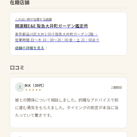
在籍店舗
この占い師が在籍する店舗
開運館E&E 阪急大井町ガーデン鑑定所
東京都品川区大井1-50-5 阪急大井町ガーデン2階
・
営業時間
日～木 10：00～20：00 金・土 21：00まで
店舗の詳細を見る
口コミ
M.K
（
30代
）
2週間前
彼との関係について相談しました。的確なアドバイスで前
に進む勇気をもらえました。タイミングの助言が本当に当
たっていて驚きです。