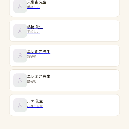
天恵杏
先生
手相占い
橘椿
先生
手相占い
エレミア
先生
数秘術
エレミア
先生
数秘術
ルナ
先生
心理占星術