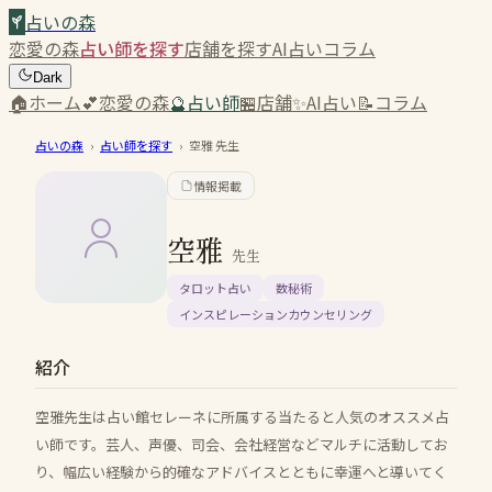
占いの森
恋愛の森
占い師を探す
店舗を探す
AI占い
コラム
Dark
🏠
ホーム
💕
恋愛の森
🔮
占い師
🏪
店舗
✨
AI占い
📝
コラム
占いの森
›
占い師を探す
›
空雅
先生
情報掲載
空雅
先生
タロット占い
数秘術
インスピレーションカウンセリング
紹介
空雅先生は占い館セレーネに所属する当たると人気のオススメ占
い師です。芸人、声優、司会、会社経営などマルチに活動してお
り、幅広い経験から的確なアドバイスとともに幸運へと導いてく