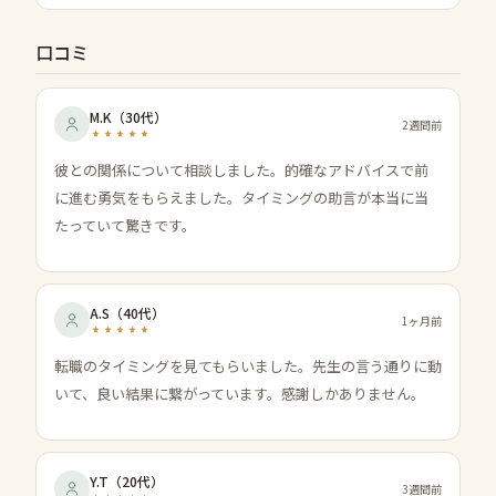
口コミ
M.K
（
30代
）
2週間前
彼との関係について相談しました。的確なアドバイスで前
に進む勇気をもらえました。タイミングの助言が本当に当
たっていて驚きです。
A.S
（
40代
）
1ヶ月前
転職のタイミングを見てもらいました。先生の言う通りに動
いて、良い結果に繋がっています。感謝しかありません。
Y.T
（
20代
）
3週間前