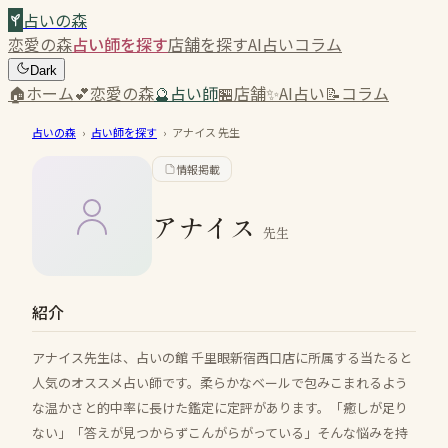
占いの森
恋愛の森
占い師を探す
店舗を探す
AI占い
コラム
Dark
🏠
ホーム
💕
恋愛の森
🔮
占い師
🏪
店舗
✨
AI占い
📝
コラム
占いの森
›
占い師を探す
›
アナイス
先生
情報掲載
アナイス
先生
紹介
アナイス先生は、占いの館 千里眼新宿西口店に所属する当たると
人気のオススメ占い師です。柔らかなベールで包みこまれるよう
な温かさと的中率に長けた鑑定に定評があります。「癒しが足り
ない」「答えが見つからずこんがらがっている」そんな悩みを持