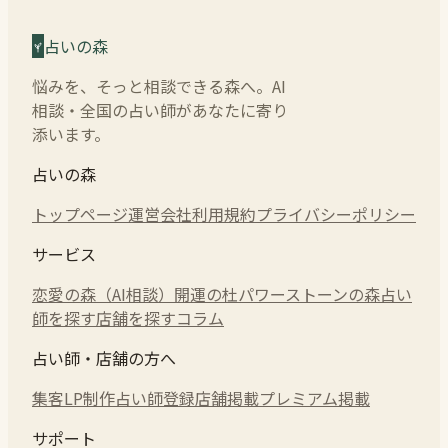
占いの森
悩みを、そっと相談できる森へ。AI
相談・全国の占い師があなたに寄り
添います。
占いの森
トップページ
運営会社
利用規約
プライバシーポリシー
サービス
恋愛の森（AI相談）
開運の杜
パワーストーンの森
占い
師を探す
店舗を探す
コラム
占い師・店舗の方へ
集客LP制作
占い師登録
店舗掲載
プレミアム掲載
サポート