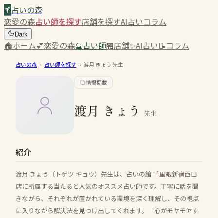
占いの森
恋愛の森
占い師を探す
店舗を探す
AI占い
コラム
Dark
🏠
ホーム
💕
恋愛の森
🔮
占い師
🏪
店舗
✨
AI占い
📝
コラム
占いの森
›
占い師を探す
›
渡月 きょう
先生
情報掲載
渡月 きょう
先生
紹介
渡月 きょう（トゲツ キョウ）先生は、占いの館 千里眼新宿西口
店に所属する当たると人気のオススメ占い師です。丁寧に話を聞
きながら、それぞれが置かれている環境を深く理解し、その視点
に入りながら解決法を見つけ出してくれます。「心がモヤモヤす