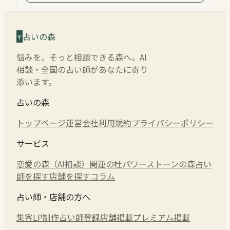
占いの森
悩みを、そっと相談できる森へ。AI
相談・全国の占い師があなたに寄り
添います。
占いの森
トップページ
運営会社
利用規約
プライバシーポリシー
サービス
恋愛の森（AI相談）
開運の杜
パワーストーンの森
占い
師を探す
店舗を探す
コラム
占い師・店舗の方へ
集客LP制作
占い師登録
店舗掲載
プレミアム掲載