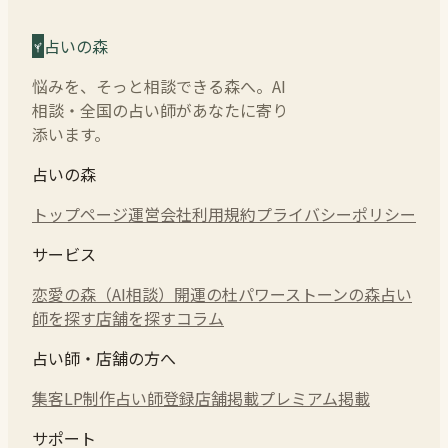
占いの森
悩みを、そっと相談できる森へ。AI
相談・全国の占い師があなたに寄り
添います。
占いの森
トップページ
運営会社
利用規約
プライバシーポリシー
サービス
恋愛の森（AI相談）
開運の杜
パワーストーンの森
占い
師を探す
店舗を探す
コラム
占い師・店舗の方へ
集客LP制作
占い師登録
店舗掲載
プレミアム掲載
サポート