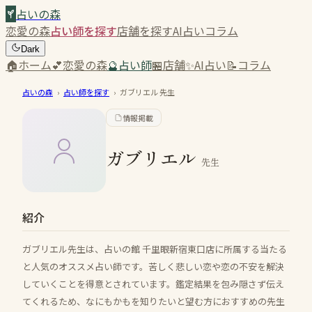
占いの森
恋愛の森
占い師を探す
店舗を探す
AI占い
コラム
Dark
🏠
ホーム
💕
恋愛の森
🔮
占い師
🏪
店舗
✨
AI占い
📝
コラム
占いの森
›
占い師を探す
›
ガブリエル
先生
情報掲載
ガブリエル
先生
紹介
ガブリエル先生は、占いの館 千里眼新宿東口店に所属する当たる
と人気のオススメ占い師です。苦しく悲しい恋や恋の不安を解決
していくことを得意とされています。鑑定結果を包み隠さず伝え
てくれるため、なにもかもを知りたいと望む方におすすめの先生