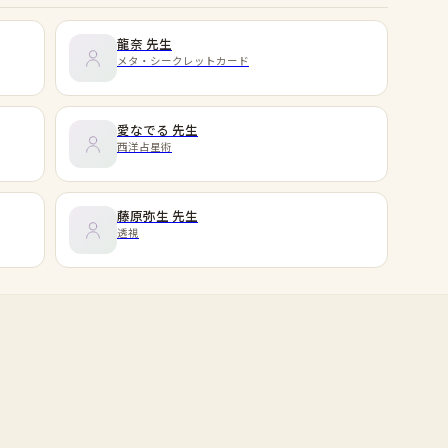
龍奈
先生
メタ・シークレットカード
愛なでる
先生
西洋占星術
藤原弥生
先生
透視