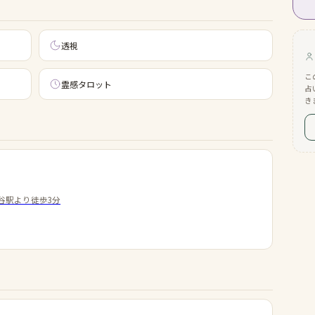
透視
こ
霊感タロット
占
き
谷駅より徒歩3分