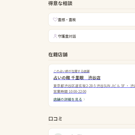
得意な相談
霊感・霊視
守護霊対話
在籍店舗
この占い師が在籍する店舗
占いの館 千里眼 渋谷店
東京都渋谷区道玄坂2-28-5 渋谷SUN Jビル 5F
・
渋
営業時間
10:00-22:00
店舗の詳細を見る
口コミ