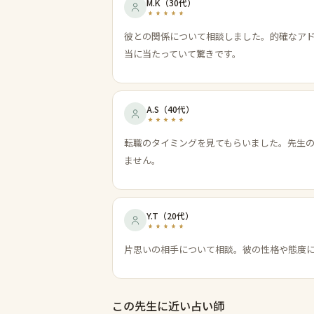
M.K
（
30代
）
彼との関係について相談しました。的確なア
当に当たっていて驚きです。
A.S
（
40代
）
転職のタイミングを見てもらいました。先生
ません。
Y.T
（
20代
）
片思いの相手について相談。彼の性格や態度
この先生に近い占い師