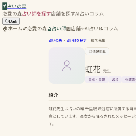
占いの森
恋愛の森
占い師を探す
店舗を探す
AI占い
コラム
Dark
🏠
ホーム
💕
恋愛の森
🔮
占い師
🏪
店舗
✨
AI占い
📝
コラム
占いの森
›
占い師を探す
›
虹花
先生
情報掲載
虹花
先生
霊感・霊視
透視
守護霊
紹介
虹花先生は占いの館 千里眼 渋谷店に所属する
意としています。高次から降ろされたメッセージ
す。