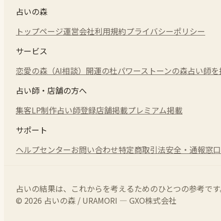
占いの森
トップページ
運営会社
利用規約
プライバシーポリシー
サービス
恋愛の森（AI相談）
開運の杜
パワーストーンの森
占い師を
占い師・店舗の方へ
集客LP制作
占い師登録
店舗掲載
プレミアム掲載
サポート
ヘルプセンター
お問い合わせ
特定商取引法
安全・通報窓口
占いの結果は、これからを考えるためのひとつの参考です
© 2026 占いの森 / URAMORI — GXO株式会社