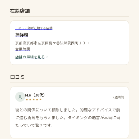
在籍店舗
この占い師が在籍する店舗
神祥館
京都府京都市左京区鹿ケ谷法然院西町１３
・
営業時間
店舗の詳細を見る
口コミ
M.K
（
30代
）
2週間前
彼との関係について相談しました。的確なアドバイスで前
に進む勇気をもらえました。タイミングの助言が本当に当
たっていて驚きです。