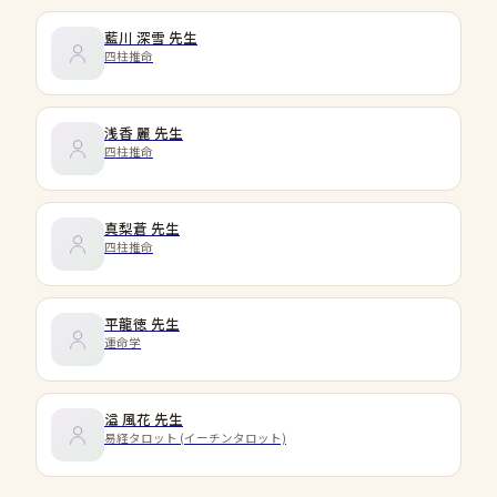
藍川 深雪
先生
四柱推命
浅香 麗
先生
四柱推命
真梨蒼
先生
四柱推命
平龍徳
先生
運命学
溢 風花
先生
易経タロット (イーチンタロット)