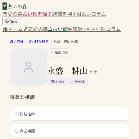
占いの森
恋愛の森
占い師を探す
店舗を探す
AI占い
コラム
Dark
🏠
ホーム
💕
恋愛の森
🔮
占い師
🏪
店舗
✨
AI占い
📝
コラム
占いの森
›
占い師を探す
›
永盛 耕山
先生
情報掲載
永盛 耕山
先生
四柱推命
六壬神課
得意な相談
四柱推命
六壬神課