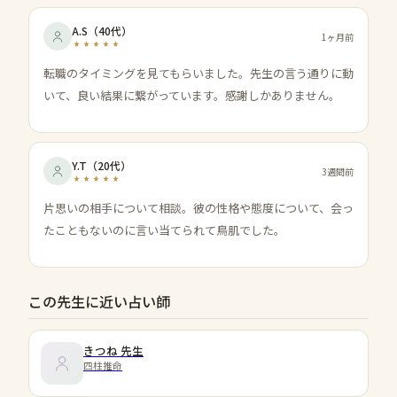
A.S
（
40代
）
1ヶ月前
転職のタイミングを見てもらいました。先生の言う通りに動
いて、良い結果に繋がっています。感謝しかありません。
Y.T
（
20代
）
3週間前
片思いの相手について相談。彼の性格や態度について、会っ
たこともないのに言い当てられて鳥肌でした。
この先生に近い占い師
きつね
先生
四柱推命