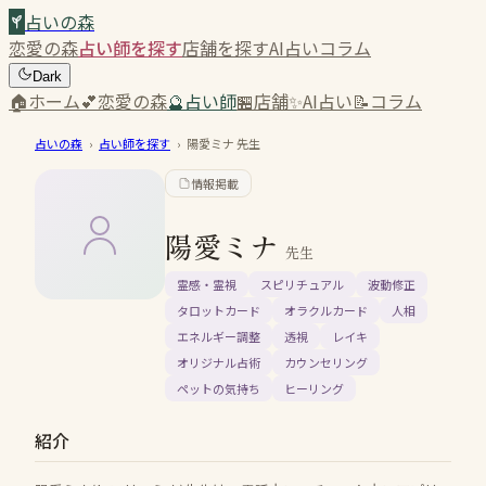
占いの森
恋愛の森
占い師を探す
店舗を探す
AI占い
コラム
Dark
🏠
ホーム
💕
恋愛の森
🔮
占い師
🏪
店舗
✨
AI占い
📝
コラム
占いの森
›
占い師を探す
›
陽愛ミナ
先生
情報掲載
陽愛ミナ
先生
霊感・霊視
スピリチュアル
波動修正
タロットカード
オラクルカード
人相
エネルギー調整
透視
レイキ
オリジナル占術
カウンセリング
ペットの気持ち
ヒーリング
紹介