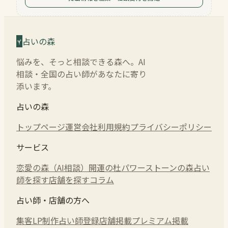
占いの森
悩みを、そっと相談できる森へ。AI
相談・全国の占い師があなたに寄り
添います。
占いの森
トップページ
運営会社
利用規約
プライバシーポリシー
サービス
恋愛の森（AI相談）
開運の杜
パワーストーンの森
占い
師を探す
店舗を探す
コラム
占い師・店舗の方へ
集客LP制作
占い師登録
店舗掲載
プレミアム掲載