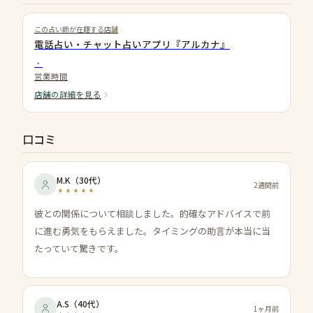
この占い師が在籍する店舗
電話占い・チャット占いアプリ『アルカナ』
・
営業時間
店舗の詳細を見る
口コミ
M.K
（
30代
）
2週間前
彼との関係について相談しました。的確なアドバイスで前
に進む勇気をもらえました。タイミングの助言が本当に当
たっていて驚きです。
A.S
（
40代
）
1ヶ月前