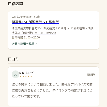
在籍店舗
この占い師が在籍する店舗
開運館E&E 所沢西武ＳＣ鑑定所
埼玉県所沢市日吉町12-1 西武所沢ＳＣ８階
・
西武新宿線・西武
池袋線「所沢駅」西口より徒歩2分
営業時間
11:00～20:00
店舗の詳細を見る
口コミ
M.K
（
30代
）
2週間前
彼との関係について相談しました。的確なアドバイスで前
に進む勇気をもらえました。タイミングの助言が本当に当
たっていて驚きです。