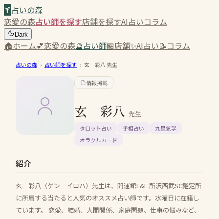
占いの森
恋愛の森
占い師を探す
店舗を探す
AI占い
コラム
Dark
🏠
ホーム
💕
恋愛の森
🔮
占い師
🏪
店舗
✨
AI占い
📝
コラム
占いの森
›
占い師を探す
›
玄 彩八
先生
情報掲載
玄 彩八
先生
タロット占い
手相占い
九星気学
オラクルカード
紹介
玄 彩八（ゲン イロハ）先生は、開運館E&E 所沢西武SC鑑定所
に所属する当たると人気のオススメ占い師です。水曜日に在籍し
ています。 恋愛、結婚、人間関係、家庭問題、仕事の悩みなど、