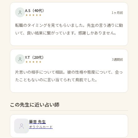
A.S
（
40代
）
1ヶ月前
転職のタイミングを見てもらいました。先生の言う通りに動
いて、良い結果に繋がっています。感謝しかありません。
Y.T
（
20代
）
3週間前
片思いの相手について相談。彼の性格や態度について、会っ
たこともないのに言い当てられて鳥肌でした。
この先生に近い占い師
華音
先生
オラクルカード