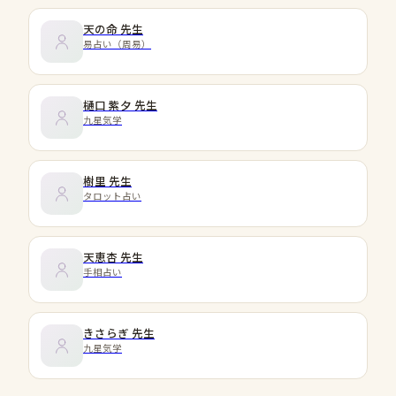
天の命
先生
易占い（周易）
樋口 紫夕
先生
九星気学
樹里
先生
タロット占い
天恵杏
先生
手相占い
きさらぎ
先生
九星気学