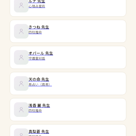
ルナ
先生
心理占星術
きつね
先生
四柱推命
オパール
先生
守護霊対話
天の命
先生
易占い（周易）
浅香 麗
先生
四柱推命
真梨蒼
先生