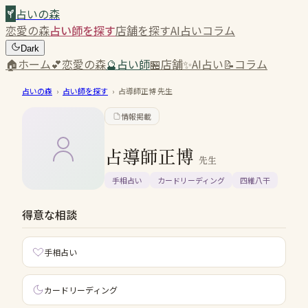
占いの森
恋愛の森
占い師を探す
店舗を探す
AI占い
コラム
Dark
🏠
ホーム
💕
恋愛の森
🔮
占い師
🏪
店舗
✨
AI占い
📝
コラム
占いの森
›
占い師を探す
›
占導師正博
先生
情報掲載
占導師正博
先生
手相占い
カードリーディング
四維八干
得意な相談
手相占い
カードリーディング