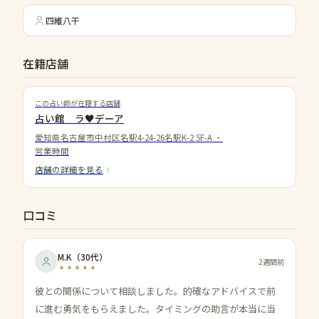
四維八干
在籍店舗
この占い師が在籍する店舗
占い館 ラ♥デーア
愛知県名古屋市中村区名駅4-24-26​名駅K-2 5F-A
・
営業時間
店舗の詳細を見る
口コミ
M.K
（
30代
）
2週間前
彼との関係について相談しました。的確なアドバイスで前
に進む勇気をもらえました。タイミングの助言が本当に当