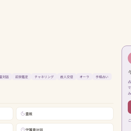
霊対話
前世鑑定
チャネリング
故人交信
オーラ
手相占い
霊視
守護霊対話