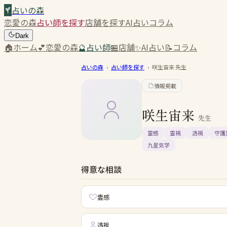
占いの森
恋愛の森
占い師を探す
店舗を探す
AI占い
コラム
Dark
🏠
ホーム
💕
恋愛の森
🔮
占い師
🏪
店舗
✨
AI占い
📝
コラム
占いの森
›
占い師を探す
›
咲生宙来
先生
情報掲載
咲生宙来
先生
霊感
霊視
透視
守護
九星気学
得意な相談
霊感
透視