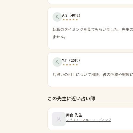
A.S
（
40代
）
転職のタイミングを見てもらいました。先生
ません。
Y.T
（
20代
）
片思いの相手について相談。彼の性格や態度
この先生に近い占い師
舞夜
先生
スピリチュアル・リーディング