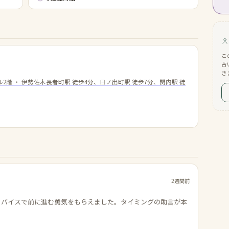
こ
占
き
ル2階
・
伊勢佐木長者町駅 徒歩4分、日ノ出町駅 徒歩7分、関内駅 徒
2週間前
ドバイスで前に進む勇気をもらえました。タイミングの助言が本