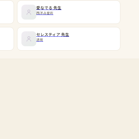
愛なでる
先生
西洋占星術
セレスティア
先生
透視