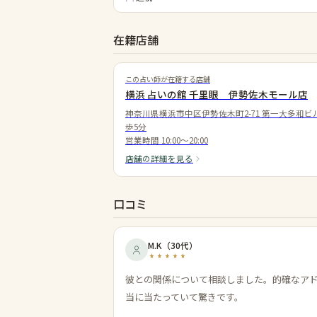
在籍店舗
この占い師が在籍する店舗
横浜 占いの館 千里眼 伊勢佐木モール店
神奈川県横浜市中区伊勢佐木町2-71 第一大多和ビ
歩5分
営業時間
10:00〜20:00
店舗の詳細を見る
口コミ
M.K
（
30代
）
彼との関係について相談しました。的確なア
当に当たっていて驚きです。