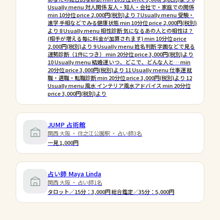
Usually menu 対人関係 友人・知人・会社で・家庭での関係
min 10分位 price 2,000円(税別)より 7 Usually menu 受験・
進学 手相などでみる健康状態 min 10分位 price 2,000円(税別)
より 8 Usually menu 相性診断 気になるあの人との相性は？
(相手が増える毎に料金が加算されます) min 10分位 price
2,000円(税別)より 9 Usually menu 姓名判断 字画などで見る
運勢診断（1件につき） min 20分位 price 3,000円(税別)より
10 Usually menu 結婚運 いつ、どこで、どんな人と… min
20分位 price 3,000円(税別)より 11 Usually menu 仕事運 就
職・適職・転職診断 min 20分位 price 3,000円(税別)より 12
Usually menu 風水 インテリア風水アドバイス min 20分位
price 3,000円(税別)より
JUMP 占術館
関西 大阪 ・ 住之江公園駅 ・ 占い師3名
一見 1,000円
占い師 Maya Linda
関西 大阪 ・ 占い師1名
タロット／15分：3,000円 総合鑑定／35分：5,000円