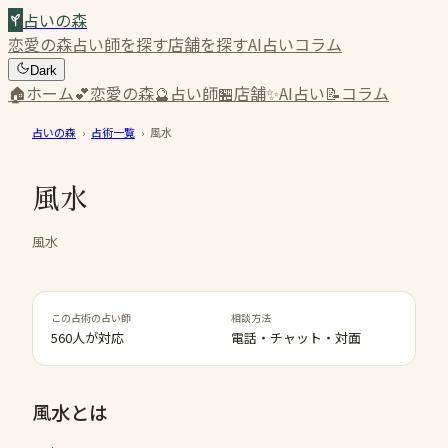
占いの森
恋愛の森
占い師を探す
店舗を探す
AI占い
コラム
Dark
🏠
ホーム
💕
恋愛の森
🔮
占い師
🏪
店舗
✨
AI占い
📝
コラム
占いの森
›
占術一覧
›
風水
風水
風水
この占術の占い師
相談方法
560人が対応
電話・チャット・対面
風水
とは