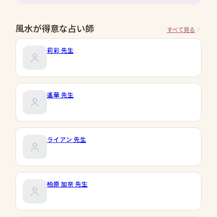
風水が得意な占い師
すべて見る
莉彩
先生
遙華
先生
ライアン
先生
柏原 加奈
先生