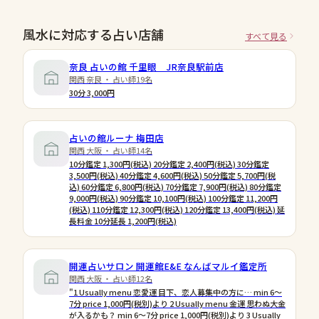
風水に対応する占い店舗
すべて見る
奈良 占いの館 千里眼 JR奈良駅前店
関西 奈良 ・ 占い師19名
30分 3,000円
占いの館ルーナ 梅田店
関西 大阪 ・ 占い師14名
10分鑑定 1,300円(税込) 20分鑑定 2,400円(税込) 30分鑑定
3,500円(税込) 40分鑑定 4,600円(税込) 50分鑑定 5,700円(税
込) 60分鑑定 6,800円(税込) 70分鑑定 7,900円(税込) 80分鑑定
9,000円(税込) 90分鑑定 10,100円(税込) 100分鑑定 11,200円
(税込) 110分鑑定 12,300円(税込) 120分鑑定 13,400円(税込) 延
長料金 10分延長 1,200円(税込)
開運占いサロン 開運館E&E なんばマルイ鑑定所
関西 大阪 ・ 占い師12名
"1 Usually menu 恋愛運 目下、恋人募集中の方に… min 6〜
7分 price 1,000円(税別)より 2 Usually menu 金運 思わぬ大金
が入るかも？ min 6〜7分 price 1,000円(税別)より 3 Usually