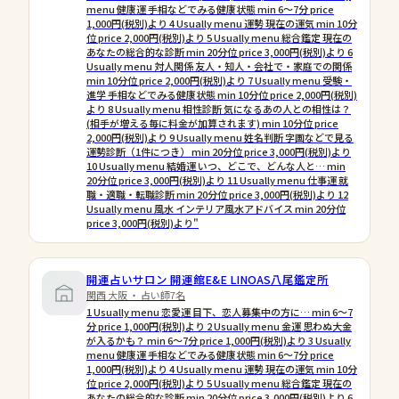
menu 健康運 手相などでみる健康状態 min 6〜7分 price
1,000円(税別)より 4 Usually menu 運勢 現在の運気 min 10分
位 price 2,000円(税別)より 5 Usually menu 総合鑑定 現在の
あなたの総合的な診断 min 20分位 price 3,000円(税別)より 6
Usually menu 対人関係 友人・知人・会社で・家庭での関係
min 10分位 price 2,000円(税別)より 7 Usually menu 受験・
進学 手相などでみる健康状態 min 10分位 price 2,000円(税別)
より 8 Usually menu 相性診断 気になるあの人との相性は？
(相手が増える毎に料金が加算されます) min 10分位 price
2,000円(税別)より 9 Usually menu 姓名判断 字画などで見る
運勢診断（1件につき） min 20分位 price 3,000円(税別)より
10 Usually menu 結婚運 いつ、どこで、どんな人と… min
20分位 price 3,000円(税別)より 11 Usually menu 仕事運 就
職・適職・転職診断 min 20分位 price 3,000円(税別)より 12
Usually menu 風水 インテリア風水アドバイス min 20分位
price 3,000円(税別)より"
開運占いサロン 開運館E&E LINOAS八尾鑑定所
関西 大阪 ・ 占い師7名
1 Usually menu 恋愛運 目下、恋人募集中の方に… min 6〜7
分 price 1,000円(税別)より 2 Usually menu 金運 思わぬ大金
が入るかも？ min 6〜7分 price 1,000円(税別)より 3 Usually
menu 健康運 手相などでみる健康状態 min 6〜7分 price
1,000円(税別)より 4 Usually menu 運勢 現在の運気 min 10分
位 price 2,000円(税別)より 5 Usually menu 総合鑑定 現在の
あなたの総合的な診断 min 20分位 price 3,000円(税別)より 6