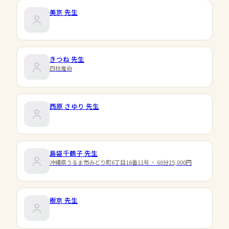
美京
先生
きつね
先生
四柱推命
西原 さゆり
先生
島袋千鶴子
先生
沖縄県うるま市みどり町6丁目16番11号 ・ 60分15,000円
樹京
先生