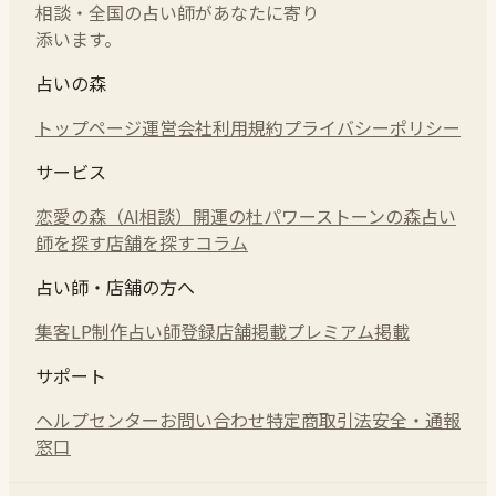
相談・全国の占い師があなたに寄り
添います。
占いの森
トップページ
運営会社
利用規約
プライバシーポリシー
サービス
恋愛の森（AI相談）
開運の杜
パワーストーンの森
占い
師を探す
店舗を探す
コラム
占い師・店舗の方へ
集客LP制作
占い師登録
店舗掲載
プレミアム掲載
サポート
ヘルプセンター
お問い合わせ
特定商取引法
安全・通報
窓口