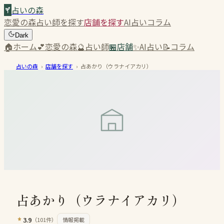
占いの森
恋愛の森
占い師を探す
店舗を探す
AI占い
コラム
Dark
🏠
ホーム
💕
恋愛の森
🔮
占い師
🏪
店舗
✨
AI占い
📝
コラム
占いの森
›
店舗を探す
›
占あかり（ウラナイアカリ）
占あかり（ウラナイアカリ）
3.9
（
101
件）
情報掲載