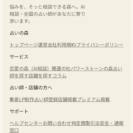
悩みを、そっと相談できる森へ。AI
相談・全国の占い師があなたに寄り
添います。
占いの森
トップページ
運営会社
利用規約
プライバシーポリシー
サービス
恋愛の森（AI相談）
開運の杜
パワーストーンの森
占い
師を探す
店舗を探す
コラム
占い師・店舗の方へ
集客LP制作
占い師登録
店舗掲載
プレミアム掲載
サポート
ヘルプセンター
お問い合わせ
特定商取引法
安全・通報
窓口