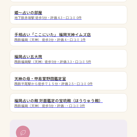
姫〜占いの部屋
地下鉄赤坂駅 徒歩5分
・評価
4.3
・口コミ
0
件
手相占い「ここにいた」 福岡天神イムズ店
西鉄福岡（天神） 徒歩3分
・評価
4
・口コミ
1
件
福岡占い五大院
西鉄福岡駅（天神）徒歩5分
・評価
3.3
・口コミ
5
件
天神の母・甲易堂野田鑑定室
西鉄平尾駅から徒歩で１５分
・評価
2.5
・口コミ
0
件
福岡占いの館 対面鑑定の宝琉館（ほうりゅう館）
西鉄福岡（天神） 徒歩5分
・評価
-
・口コミ
0
件