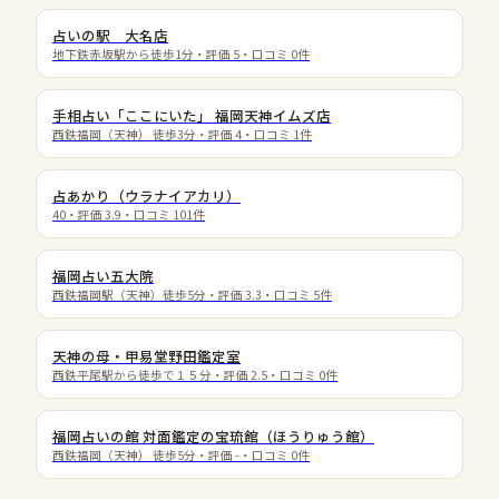
占いの駅 大名店
地下鉄赤坂駅から徒歩1分
・評価
5
・口コミ
0
件
手相占い「ここにいた」 福岡天神イムズ店
西鉄福岡（天神） 徒歩3分
・評価
4
・口コミ
1
件
占あかり（ウラナイアカリ）
40
・評価
3.9
・口コミ
101
件
福岡占い五大院
西鉄福岡駅（天神）徒歩5分
・評価
3.3
・口コミ
5
件
天神の母・甲易堂野田鑑定室
西鉄平尾駅から徒歩で１５分
・評価
2.5
・口コミ
0
件
福岡占いの館 対面鑑定の宝琉館（ほうりゅう館）
西鉄福岡（天神） 徒歩5分
・評価
-
・口コミ
0
件