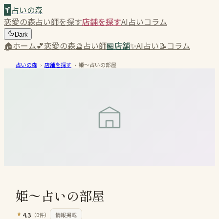
占いの森
恋愛の森
占い師を探す
店舗を探す
AI占い
コラム
Dark
🏠
ホーム
💕
恋愛の森
🔮
占い師
🏪
店舗
✨
AI占い
📝
コラム
占いの森
›
店舗を探す
›
姫〜占いの部屋
姫〜占いの部屋
4.3
（
0
件）
情報掲載