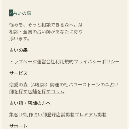
占いの森
悩みを、そっと相談できる森へ。AI
相談・全国の占い師があなたに寄り
添います。
占いの森
トップページ
運営会社
利用規約
プライバシーポリシー
サービス
恋愛の森（AI相談）
開運の杜
パワーストーンの森
占い
師を探す
店舗を探す
コラム
占い師・店舗の方へ
集客LP制作
占い師登録
店舗掲載
プレミアム掲載
サポート