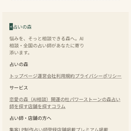
占いの森
悩みを、そっと相談できる森へ。AI
相談・全国の占い師があなたに寄り
添います。
占いの森
トップページ
運営会社
利用規約
プライバシーポリシー
サービス
恋愛の森（AI相談）
開運の杜
パワーストーンの森
占い
師を探す
店舗を探す
コラム
占い師・店舗の方へ
集客LP制作
占い師登録
店舗掲載
プレミアム掲載