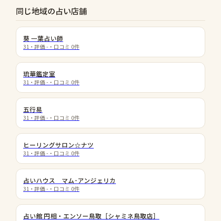
同じ地域の占い店舗
葵 一葉占い師
31
・評価
-
・口コミ
0
件
琉華鑑定室
31
・評価
-
・口コミ
0
件
五行易
31
・評価
-
・口コミ
0
件
ヒーリングサロン☆ナツ
31
・評価
-
・口コミ
0
件
占いハウス マム･アンジェリカ
31
・評価
-
・口コミ
0
件
占い館 円相・エンソー鳥取［シャミネ鳥取店］