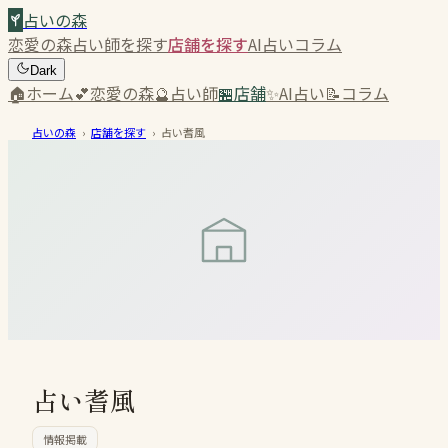
占いの森
恋愛の森
占い師を探す
店舗を探す
AI占い
コラム
Dark
🏠
ホーム
💕
恋愛の森
🔮
占い師
🏪
店舗
✨
AI占い
📝
コラム
占いの森
›
店舗を探す
›
占い耆風
占い耆風
情報掲載