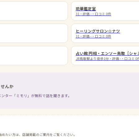
琉華鑑定室
31
・評価
-
・口コミ
0
件
ヒーリングサロン☆ナツ
31
・評価
-
・口コミ
0
件
占い館 円相・エンソー鳥取［シャ
JR鳥取駅より徒歩1分
・評価
-
・口コミ
0
ませんか
メンター「ミモリ」が無料で話を聞きます。
始めたい方は、店舗掲載のご案内をご覧ください。