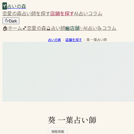
占いの森
恋愛の森
占い師を探す
店舗を探す
AI占い
コラム
Dark
🏠
ホーム
💕
恋愛の森
🔮
占い師
🏪
店舗
✨
AI占い
📝
コラム
占いの森
›
店舗を探す
›
葵 一葉占い師
葵 一葉占い師
情報掲載