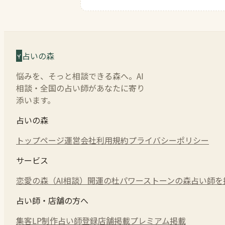
占いの森
悩みを、そっと相談できる森へ。AI
相談・全国の占い師があなたに寄り
添います。
占いの森
トップページ
運営会社
利用規約
プライバシーポリシー
サービス
恋愛の森（AI相談）
開運の杜
パワーストーンの森
占い師を
占い師・店舗の方へ
集客LP制作
占い師登録
店舗掲載
プレミアム掲載