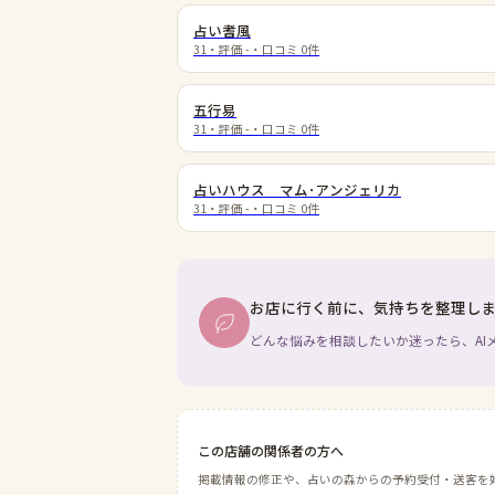
占い耆風
31
・評価
-
・口コミ
0
件
五行易
31
・評価
-
・口コミ
0
件
占いハウス マム･アンジェリカ
31
・評価
-
・口コミ
0
件
お店に行く前に、気持ちを整理し
どんな悩みを相談したいか迷ったら、AI
この店舗の関係者の方へ
掲載情報の修正や、占いの森からの予約受付・送客を