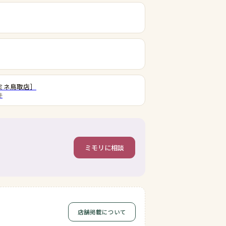
ミネ鳥取店］
件
ミモリに相談
店舗掲載について