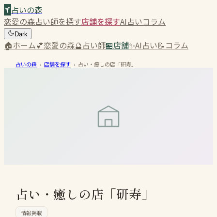
占いの森
恋愛の森
占い師を探す
店舗を探す
AI占い
コラム
Dark
🏠
ホーム
💕
恋愛の森
🔮
占い師
🏪
店舗
✨
AI占い
📝
コラム
占いの森
›
店舗を探す
›
占い・癒しの店「研寿」
占い・癒しの店「研寿」
情報掲載