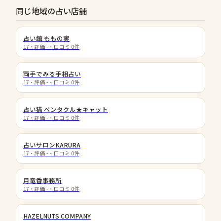
同じ地域の占い店舗
占い館 ももの実
17
・評価
-
・口コミ
0
件
両手でみる手相占い
17
・評価
-
・口コミ
0
件
占い猫 ペンタクル★キャット
17
・評価
-
・口コミ
0
件
占いサロンKARURA
17
・評価
-
・口コミ
0
件
月竜香事務所
17
・評価
-
・口コミ
0
件
HAZELNUTS COMPANY