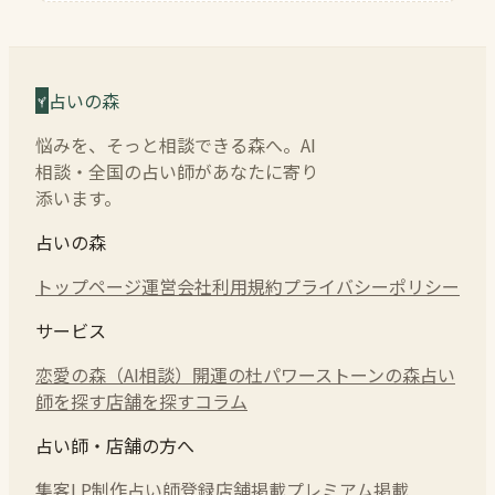
占いの森
悩みを、そっと相談できる森へ。AI
相談・全国の占い師があなたに寄り
添います。
占いの森
トップページ
運営会社
利用規約
プライバシーポリシー
サービス
恋愛の森（AI相談）
開運の杜
パワーストーンの森
占い
師を探す
店舗を探す
コラム
占い師・店舗の方へ
集客LP制作
占い師登録
店舗掲載
プレミアム掲載