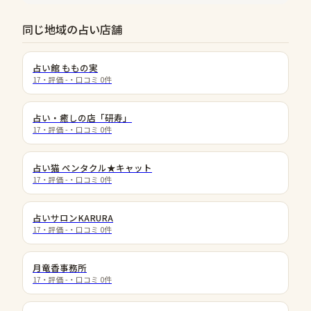
同じ地域の占い店舗
占い館 ももの実
17
・評価
-
・口コミ
0
件
占い・癒しの店「研寿」
17
・評価
-
・口コミ
0
件
占い猫 ペンタクル★キャット
17
・評価
-
・口コミ
0
件
占いサロンKARURA
17
・評価
-
・口コミ
0
件
月竜香事務所
17
・評価
-
・口コミ
0
件