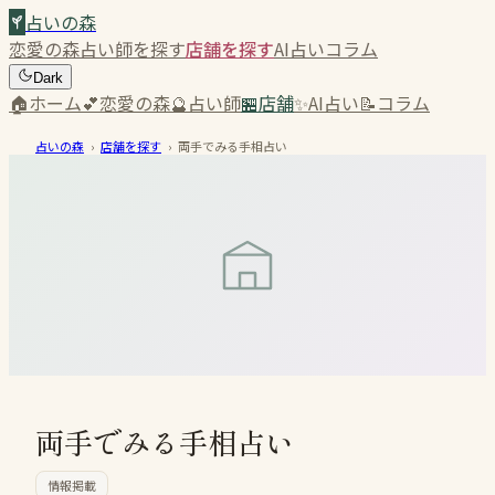
占いの森
恋愛の森
占い師を探す
店舗を探す
AI占い
コラム
Dark
🏠
ホーム
💕
恋愛の森
🔮
占い師
🏪
店舗
✨
AI占い
📝
コラム
占いの森
›
店舗を探す
›
両手でみる手相占い
両手でみる手相占い
情報掲載