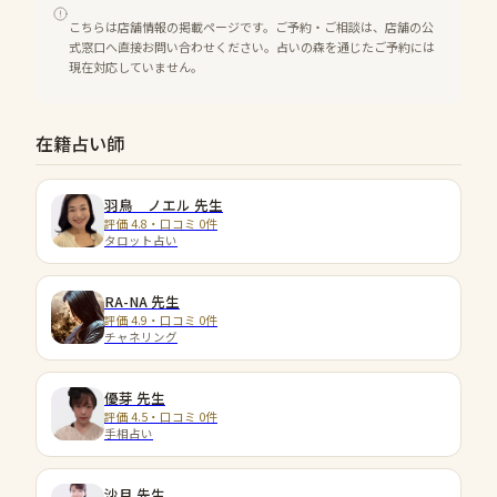
こちらは店舗情報の掲載ページです。ご予約・ご相談は、店舗の公
式窓口へ直接お問い合わせください。占いの森を通じたご予約には
現在対応していません。
在籍占い師
羽鳥 ノエル
先生
評価 4.8・口コミ 0件
タロット占い
RA-NA
先生
評価 4.9・口コミ 0件
チャネリング
優芽
先生
評価 4.5・口コミ 0件
手相占い
沙月
先生