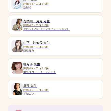
評価 4.6・口コミ 0件
数秘術
有栖川 兎月
先生
評価 4.7・口コミ 0件
タロット占い（インスピレーション）
山下 紗依良
先生
評価 4.8・口コミ 0件
四柱推命
柳月子
先生
評価 4.9・口コミ 0件
霊感タロットリーディング
星那
先生
評価 4.6・口コミ 0件
手相占い