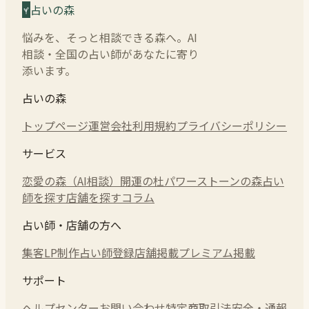
占いの森
悩みを、そっと相談できる森へ。AI
相談・全国の占い師があなたに寄り
添います。
占いの森
トップページ
運営会社
利用規約
プライバシーポリシー
サービス
恋愛の森（AI相談）
開運の杜
パワーストーンの森
占い
師を探す
店舗を探す
コラム
占い師・店舗の方へ
集客LP制作
占い師登録
店舗掲載
プレミアム掲載
サポート
ヘルプセンター
お問い合わせ
特定商取引法
安全・通報