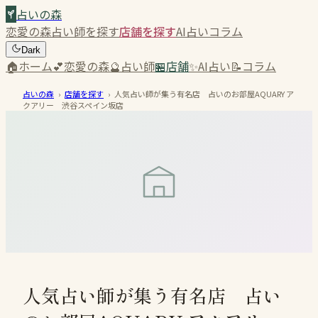
占いの森
恋愛の森
占い師を探す
店舗を探す
AI占い
コラム
Dark
🏠
ホーム
💕
恋愛の森
🔮
占い師
🏪
店舗
✨
AI占い
📝
コラム
占いの森
›
店舗を探す
›
人気占い師が集う有名店 占いのお部屋AQUARY ア
クアリー 渋谷スペイン坂店
人気占い師が集う有名店 占い