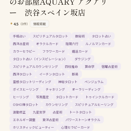
のお部屋AQUARY アクアリ
ー 渋谷スペイン坂店
4.5
（
0
件）
情報掲載
手相占い
スピリチュアルタロット
数秘術
タロット占い
西洋占星術
オラクルカード
陰陽六行
ルノルマンカード
カラーセラピー
フラワーカード
婚活カード
タロット占い（インスピレーション）
ダウジング
スピリチュアルカウンセリング
四柱推命
算命学
宿曜占星術
西洋タロット
イーチンタロット
断易
霊感タロットリーディング
神秘タロット
ペンジュラム
ボイスヒーリング
チャネリング
オーラリーディング
ヒーリング
写真鑑定
タロットカード
トゥインクルカード
OSHO禅タロット
カウンセリング
スピリチュアルヒーリング
波動修正
九星気学
占星術
トートタロット
エネルギー調整
東洋占星術
パワーストーンオラクル
ホリスティックビューティー
心理セラピーカード