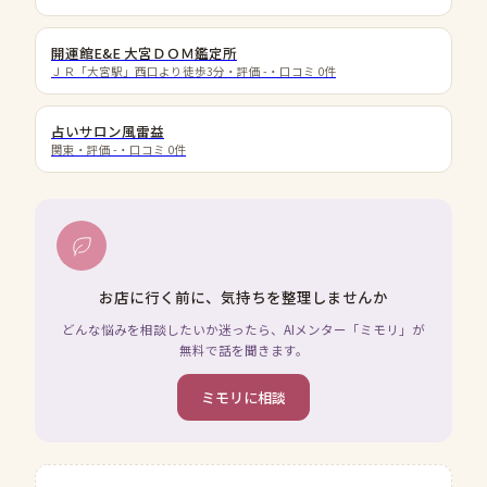
開運館E&E 大宮ＤＯＭ鑑定所
ＪＲ「大宮駅」西口より徒歩3分
・評価
-
・口コミ
0
件
占いサロン風雷益
関東
・評価
-
・口コミ
0
件
お店に行く前に、気持ちを整理しませんか
どんな悩みを相談したいか迷ったら、AIメンター「ミモリ」が
無料で話を聞きます。
ミモリに相談