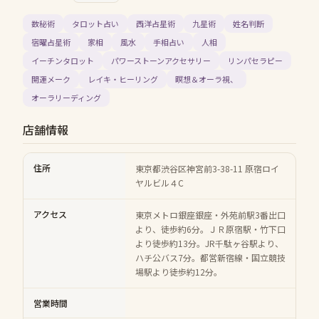
数秘術
タロット占い
西洋占星術
九星術
姓名判断
宿曜占星術
家相
風水
手相占い
人相
イーチンタロット
パワーストーンアクセサリー
リンパセラピー
開運メーク
レイキ・ヒーリング
瞑想＆オーラ視、
オーラリーディング
店舗情報
住所
東京都渋谷区神宮前3-38-11 原宿ロイ
ヤルビル４C
アクセス
東京メトロ銀座銀座・外苑前駅3番出口
より、徒歩約6分。ＪＲ原宿駅・竹下口
より徒歩約13分。JR千駄ヶ谷駅より、
ハチ公バス7分。都営新宿線・国立競技
場駅より徒歩約12分。
営業時間