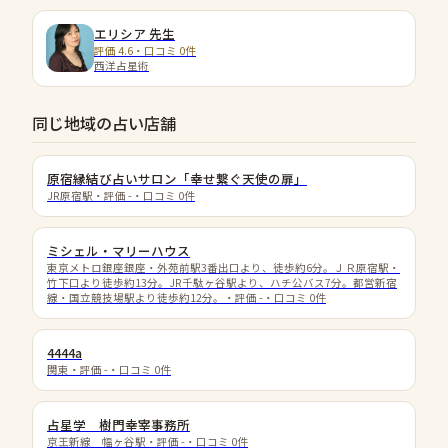
エリシア
先生
評価 4.6・口コミ 0件
西洋占星術
同じ地域の占い店舗
原宿縁結び占いサロン「幸せ繋ぐ天使の扉」
JR原宿駅
・評価
-
・口コミ
0
件
ミシェル・マリーハウス
東京メトロ銀座銀座・外苑前駅3番出口より、徒歩約6分。ＪＲ原宿駅・
竹下口より徒歩約13分。JR千駄ヶ谷駅より、ハチ公バス7分。都営新宿
線・国立競技場駅より徒歩約12分。
・評価
-
・口コミ
0
件
4444a
関東
・評価
-
・口コミ
0
件
占星学 樹門幸宰事務所
京王新線 幅ヶ谷駅
・評価
-
・口コミ
0
件