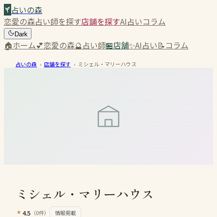
占いの森
恋愛の森
占い師を探す
店舗を探す
AI占い
コラム
Dark
🏠
ホーム
💕
恋愛の森
🔮
占い師
🏪
店舗
✨
AI占い
📝
コラム
占いの森
›
店舗を探す
›
ミシェル・マリーハウス
ミシェル・マリーハウス
4.5
（
0
件）
情報掲載