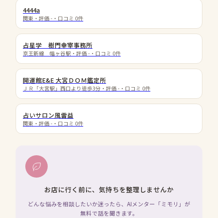
4444a
関東
・評価
-
・口コミ
0
件
占星学 樹門幸宰事務所
京王新線 幅ヶ谷駅
・評価
-
・口コミ
0
件
開運館E&E 大宮ＤＯＭ鑑定所
ＪＲ「大宮駅」西口より徒歩3分
・評価
-
・口コミ
0
件
占いサロン風雷益
関東
・評価
-
・口コミ
0
件
お店に行く前に、気持ちを整理しませんか
どんな悩みを相談したいか迷ったら、AIメンター「ミモリ」が
無料で話を聞きます。