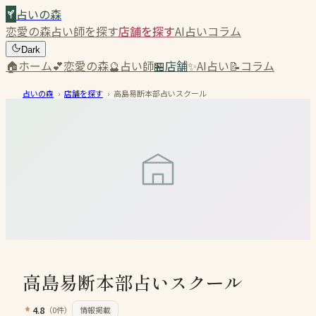
占いの森
恋愛の森
占い師を探す
店舗を探す
AI占い
コラム
Dark
🏠
ホーム
💕
恋愛の森
🔮
占い師
🏪
店舗
✨
AI占い
📝
コラム
占いの森
›
店舗を探す
›
高島易断本部占いスクール
高島易断本部占いスクール
4.8
（
0
件）
情報掲載