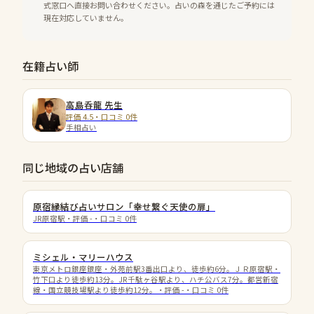
式窓口へ直接お問い合わせください。占いの森を通じたご予約には
現在対応していません。
在籍占い師
高島呑龍
先生
評価 4.5・口コミ 0件
手相占い
同じ地域の占い店舗
原宿縁結び占いサロン「幸せ繋ぐ天使の扉」
JR原宿駅
・評価
-
・口コミ
0
件
ミシェル・マリーハウス
東京メトロ銀座銀座・外苑前駅3番出口より、徒歩約6分。ＪＲ原宿駅・
竹下口より徒歩約13分。JR千駄ヶ谷駅より、ハチ公バス7分。都営新宿
線・国立競技場駅より徒歩約12分。
・評価
-
・口コミ
0
件